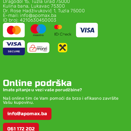
Dragodol 15, Tuzla Grad 75000
Kulina bana, Lukavac 75300
Dr. Rose Hadživuković 1, Tuzla 75000
E-mail: info@apomax.ba
ID broj: 4210630450003
Online podrška
Imate pitanje u vezi vaše porudžbine?
Naš online tim će Vam pomoći da brzo i efikasno završite
Vašu kupovinu.
info@apomax.ba
061 172 202