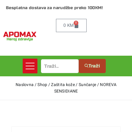
Besplatna dostava za narudžbe preko 100KM!
0
0
KM
Traži
Naslovna
/
Shop
/
Zaštita kože
/
Sunčanje
/
NOREVA
SENSIDIANE