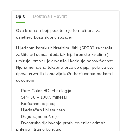
Opis
Dostava i Povrat
Ova krema u boji posebno je formulirana za
osjetljivu kožu sklonu rozacei.
U jednom koraku hidratizira, štiti (SPF30 za visoku
zaštitu od sunca, dodatak hijaluronske kiseline ),
umiruje, smanjuje crvenilo i koriguje nesavršenosti.
Njena nemasna tekstura brzo se upija, pokriva sve
tipove crvenila i ostavlja kožu baršunasto mekom i
ugodnom.
Pure Color HD tehnologija
SPF 30 – 100% mineral
Baršunast osjećaj
Ujednačen i blistav ten
Dugotrajno nošenje
Dvostruko djelovanje protiv crvenila: odmah
prikriva i trajno koriguje