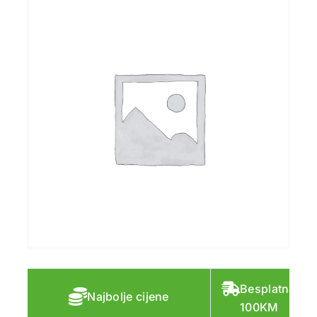
Besplatna do
Najbolje cijene
100KM