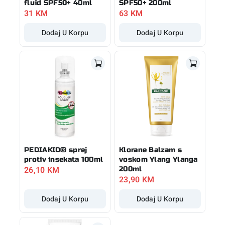
fluid SPF50+ 40ml
SPF50+ 200ml
31
KM
63
KM
Dodaj U Korpu
Dodaj U Korpu
PEDIAKID® sprej
Klorane Balzam s
protiv insekata 100ml
voskom Ylang Ylanga
26,10
KM
200ml
23,90
KM
Dodaj U Korpu
Dodaj U Korpu