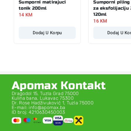
Sumporni matirajuci
Sumporni piling
tonik 200ml
za eksfolijaciju
14
KM
120ml
16
KM
Dodaj U Korpu
Dodaj U Ko
Apomax Kontakt
Dragodol 15, Tuzla Grad 75000
Kulina bana, Lukavac 75300
Dr. Rose Hadživuković 1, Tuzla 75000
E-mail: info@apomax.ba
ID broj: 4210630450003