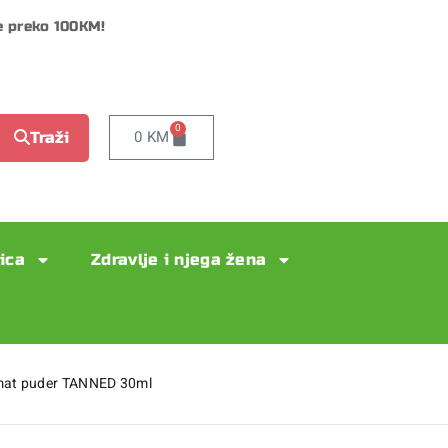
e preko 100KM!
0
0
KM
Traži
lica
Zdravlje i njega žena
mat puder TANNED 30ml