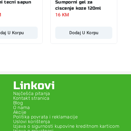
i tecni sapun
Sumporni gel za
ciscenje koze 120ml
M
16
KM
daj U Korpu
Dodaj U Korpu
Linkovi
Najčešća pitanja
Kontakt stranica
Blog
O nama
Akcije
Politika povrata i reklamacije
Uslovi korištenja
Izjava o sigurnosti kupovine kreditnom karticom
Izjava o privatnosi