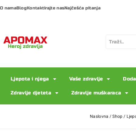
O nama
Blog
Kontaktirajte nas
Najčešća pitanja
Ljepota i njega
Vaše zdravlje
Doda
Zdravlje djeteta
Zdravlje muškaraca
Naslovna
/
Shop
/
Ljep