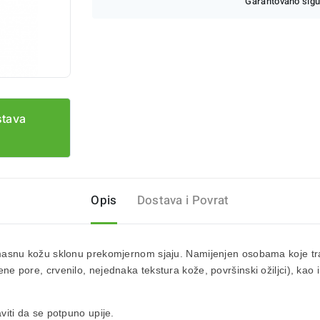
Garantovano sigu
stava
Opis
Dostava i Povrat
nu kožu sklonu prekomjernom sjaju. Namijenjen osobama koje traže p
ene pore, crvenilo, nejednaka tekstura kože, površinski ožiljci), kao i
aviti da se potpuno upije.