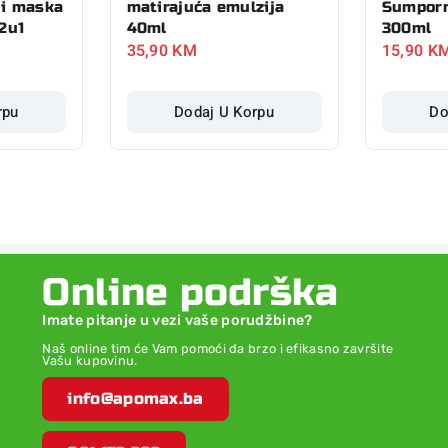
 i maska
matirajuća emulzija
Sumporn
 2u1
40ml
300ml
35,90
KM
15,90
K
rpu
Dodaj U Korpu
Do
Online podrška
Imate pitanje u vezi vaše porudžbine?
Naš online tim će Vam pomoći da brzo i efikasno završite
Vašu kupovinu.
info@apomax.ba