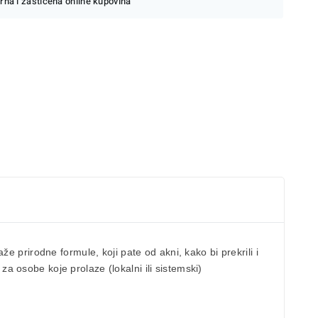
rna i zaštićena online kupovina
rirodne formule, koji pate od akni, kako bi prekrili i
 za osobe koje prolaze (lokalni ili sistemski)