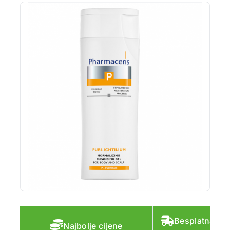
Besplatna do
Najbolje cijene