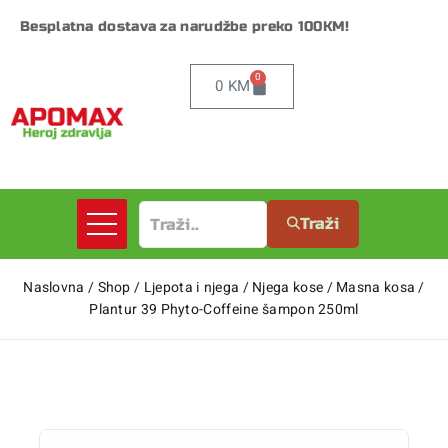
Besplatna dostava za narudžbe preko 100KM!
0
0
KM
Traži
Naslovna
/
Shop
/
Ljepota i njega
/
Njega kose
/
Masna kosa
/
Plantur 39 Phyto-Coffeine šampon 250ml