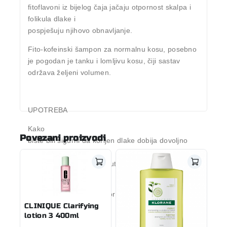
fitoflavoni iz bijelog čaja jačaju otpornost skalpa i
folikula dlake i
pospješuju njihovo obnavljanje.
Fito-kofeinski šampon za normalnu kosu, posebno
je pogodan je tanku i lomljivu kosu, čiji sastav
održava željeni volumen.
UPOTREBA
Kako
Povezani proizvodi
biste bili sigurni da korijen dlake dobija dovoljno
kofeina, ostavite
šampon da djeluje 2 minuta nakon nanošenja, a
zatim isperite.
Kofein se zadržava na korijenu dlake 24 sata.
CLINIQUE Clarifying
PAKOVANJE: 200ml
lotion 3 400ml