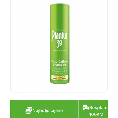
Besplatna do
Najbolje cijene
100KM