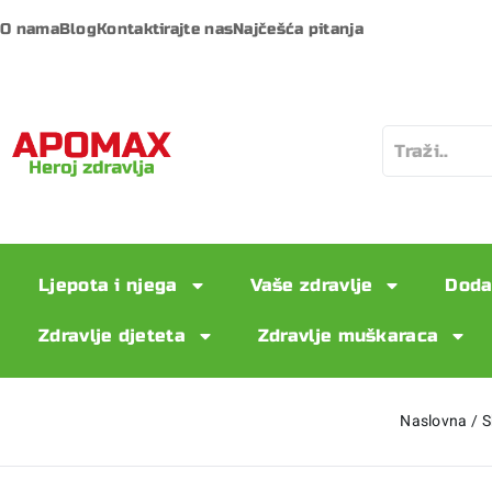
O nama
Blog
Kontaktirajte nas
Najčešća pitanja
Ljepota i njega
Vaše zdravlje
Doda
Zdravlje djeteta
Zdravlje muškaraca
Naslovna
/
S