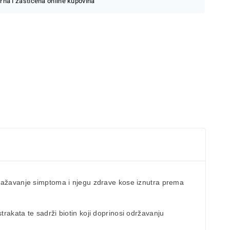
rna i zaštićena online kupovina
ublažavanje simptoma i njegu zdrave kose iznutra prema
trakata te sadrži biotin koji doprinosi održavanju