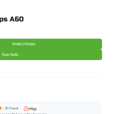
cps A60
Dodaj U Korpu
Kupi Sada
M