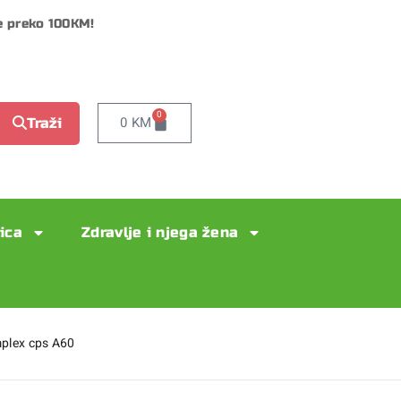
e preko 100KM!
0
0
KM
Traži
lica
Zdravlje i njega žena
mplex cps A60