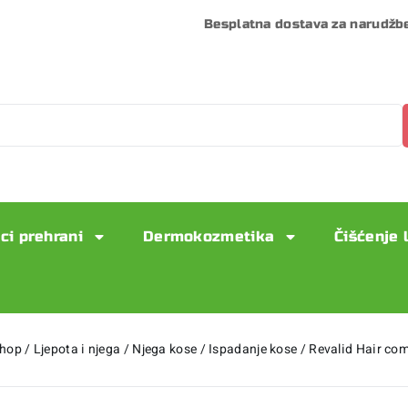
Besplatna dostava za narudžb
ci prehrani
Dermokozmetika
Čišćenje 
hop
/
Ljepota i njega
/
Njega kose
/
Ispadanje kose
/
Revalid Hair co