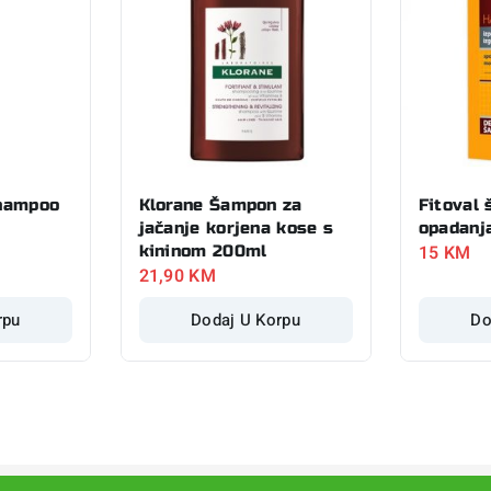
hampoo
Klorane Šampon za
Fitoval
jačanje korjena kose s
opadanj
15
KM
kininom 200ml
21,90
KM
rpu
Dodaj U Korpu
Do