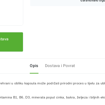
Garantovano sigu
stava
Opis
Dostava i Povrat
prehrani u obliku kapsula može podržati prirodni proces u tijelu za 
tamina B1, B6, D3, minerala poput cinka, bakra, željeza i biljnih eks