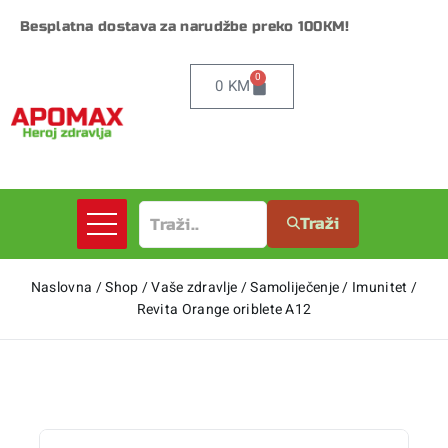
Besplatna dostava za narudžbe preko 100KM!
0
0
KM
Traži
Naslovna
/
Shop
/
Vaše zdravlje
/
Samoliječenje
/
Imunitet
/
Revita Orange oriblete A12