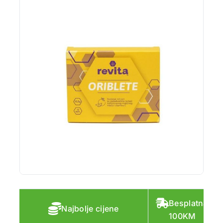
Besplatna do
Najbolje cijene
100KM