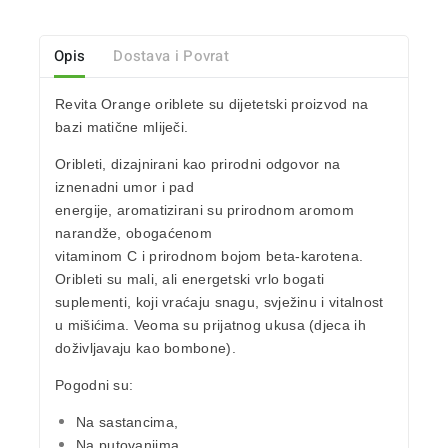
Opis
Dostava i Povrat
Revita Orange oriblete su dijetetski proizvod na
bazi
matične mliječi
.
Oribleti, dizajnirani kao prirodni odgovor na
iznenadni umor i pad
energije, aromatizirani su prirodnom aromom
narandže, obogaćenom
vitaminom C
i prirodnom bojom beta-karotena.
Oribleti su mali, ali energetski vrlo bogati
suplementi, koji vraćaju snagu, svježinu i vitalnost
u mišićima.
Veoma su prijatnog ukusa (djeca ih
doživljavaju kao bombone).
Pogodni su:
Na sastancima,
Na putovanjima,