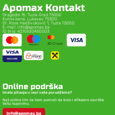
Apomax Kontakt
Dragodol 15, Tuzla Grad 75000
Kulina bana, Lukavac 75300
Dr. Rose Hadživuković 1, Tuzla 75000
E-mail: info@apomax.ba
ID broj: 4210630450003
Online podrška
Imate pitanje u vezi vaše porudžbine?
Naš online tim će Vam pomoći da brzo i efikasno završite
Vašu kupovinu.
info@apomax.ba