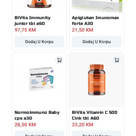
BiVits Immunity
Apiglukan Imunomax
junior tbl a60
forte A30
97,75
KM
21,50
KM
Dodaj U Korpu
Dodaj U Korpu
Normoimmuno Baby
BiVits Vitamin C 500
cps a30
Cink tbl A60
28,50
KM
23,20
KM