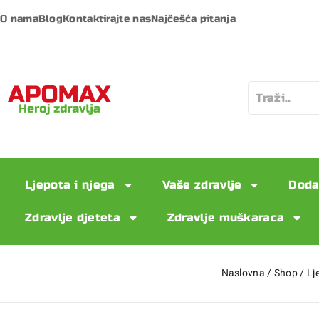
O nama
Blog
Kontaktirajte nas
Najčešća pitanja
Ljepota i njega
Vaše zdravlje
Doda
Zdravlje djeteta
Zdravlje muškaraca
Naslovna
/
Shop
/
Lj