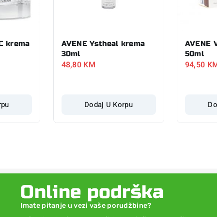
C krema
AVENE Ystheal krema
AVENE V
30ml
50ml
48,80
KM
94,50
K
rpu
Dodaj U Korpu
Do
Online podrška
Imate pitanje u vezi vaše porudžbine?