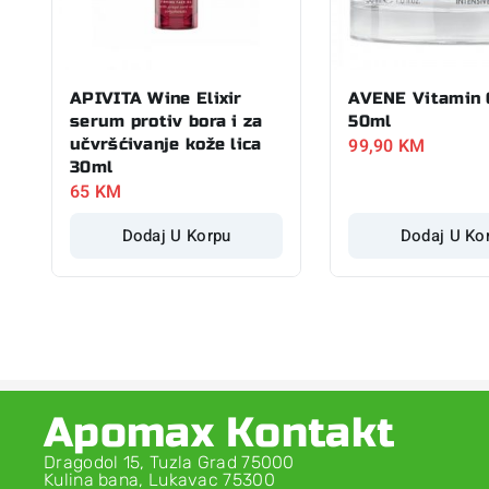
APIVITA Wine Elixir
AVENE Vitamin 
serum protiv bora i za
50ml
99,90
KM
učvršćivanje kože lica
30ml
65
KM
Dodaj U Korpu
Dodaj U Ko
Apomax Kontakt
Dragodol 15, Tuzla Grad 75000
Kulina bana, Lukavac 75300