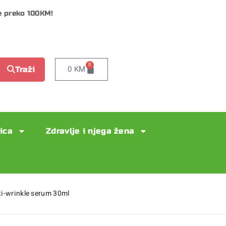
e preko 100KM!
0
0
KM
Traži
lica
Zdravlje i njega žena
i-wrinkle serum 30ml