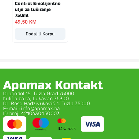
Control Emolijentno
ulje za tuširanje
750ml
49,50
KM
Dodaj U Korpu
Apomax Kontakt
Dragodol 15, Tuzla Grad 75000
Kulina bana, Lukavac 75300
Dr. Rose Hadživuković 1, Tuzla 75000
E-mail: info@apomax.ba
ID broj: 4210630450003