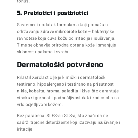
tonus.
5.
Prebiotici i postbiotici
Savremeni dodatak formulama koji pomažu u
održavanju
zdrave mikrobiote kože
– bakterijske
ravnoteže koja čuva kožu od iritacija i isušivanja.
Time se obnavlja prirodna obrana kože i smanjuje
sklonost upalama i svrabu.
Dermatološki potvrđeno
Rilastil Xerolact Ulje je
klinički i dermatološki
testirano
,
hipoalergeno
i
testirano na prisutnost
nikla, kobalta, hroma, paladija i žive
, što garantuje
visoku sigurnost i podnošljivost čak i kod osoba sa
vrlo osjetljivom kožom.
Bez parabena, SLES-a i SLS-a, što znači da ne
sadrži tipične deterdžente koji izazivaju isušivanje i
iritacije.