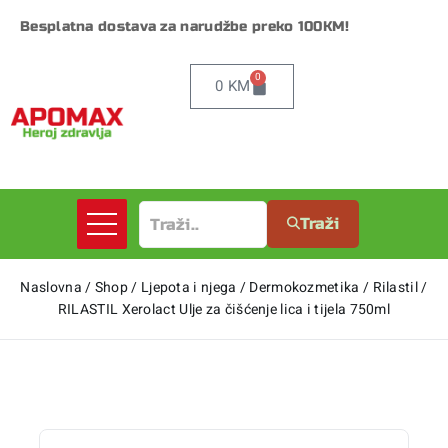
Besplatna dostava za narudžbe preko 100KM!
0
0
KM
Traži
Naslovna
/
Shop
/
Ljepota i njega
/
Dermokozmetika
/
Rilastil
/
RILASTIL Xerolact Ulje za čišćenje lica i tijela 750ml