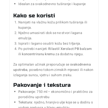
Idealan za svakodnevno tuširanje i kupanje
Kako se koristi
Nanijeti na vlažnu kožu prilikom tuširanja ili
kupanja.
Nježno umasirati dok se ne stvori lagana
emulzija.
Isprati i lagano osušiti kožu bez trljanja.
Po potrebi nanijeti
Rilastil Xerolact PB balzam
ili
koncentriranu kremu
za dodatnu njegu.
Za optimalan učinak preporučuje se
svakodnevna
upotreba
, posebno tokom zimskih mjeseci ili nakon
izlaganja suncu, vjetru i suhom zraku.
Pakovanje i tekstura
Pakovanje:
750 ml – ekonomično i praktično za
porodičnu upotrebu
Tekstura:
nježno, hranjivo ulje koje se u dodiru s
vodom pretvara u blagu emulziju