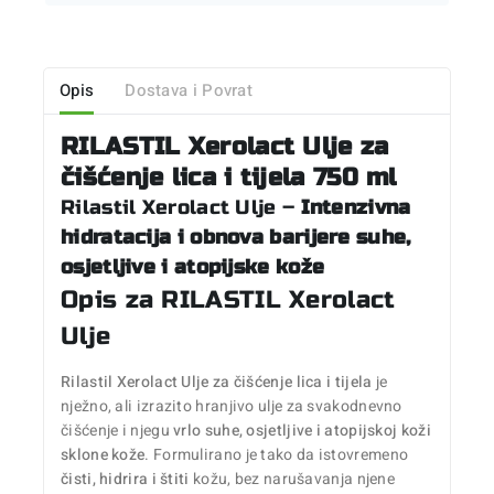
Opis
Dostava i Povrat
RILASTIL Xerolact Ulje za
čišćenje lica i tijela 750 ml
Rilastil Xerolact Ulje –
Intenzivna
hidratacija i obnova barijere suhe,
osjetljive i atopijske kože
Opis za RILASTIL Xerolact
Ulje
Rilastil Xerolact Ulje za čišćenje lica i tijela
je
nježno, ali izrazito hranjivo ulje za svakodnevno
čišćenje i njegu
vrlo suhe, osjetljive i atopijskoj koži
sklone kože
. Formulirano je tako da istovremeno
čisti, hidrira i štiti
kožu, bez narušavanja njene