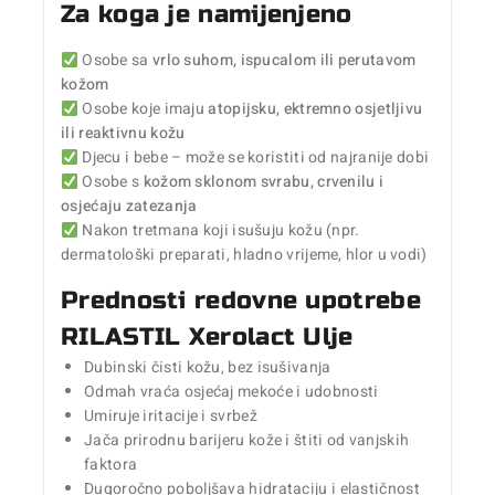
Za koga je namijenjeno
Osobe sa
vrlo suhom, ispucalom ili perutavom
kožom
Osobe koje imaju
atopijsku, ektremno osjetljivu
ili reaktivnu kožu
Djecu i bebe – može se koristiti od najranije dobi
Osobe s
kožom sklonom svrabu, crvenilu i
osjećaju zatezanja
Nakon tretmana koji isušuju kožu (npr.
dermatološki preparati, hladno vrijeme, hlor u vodi)
Prednosti redovne upotrebe
RILASTIL Xerolact Ulje
Dubinski čisti kožu, bez isušivanja
Odmah vraća osjećaj mekoće i udobnosti
Umiruje iritacije i svrbež
Jača prirodnu barijeru kože i štiti od vanjskih
faktora
Dugoročno poboljšava hidrataciju i elastičnost