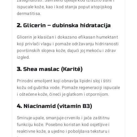
zategnutosti. Savršeno djeluje kod izrazito suhe i
ispucale kože, kao i kod stanja poput atopijskog
dermatitisa.
2.
Glicerin – dubinska hidratacija
Glicerin je klasičan i dokazano efikasan humektant
koji privlači vlagu i pomaže održavanju hidriranosti
površinskih slojeva kože, dajući joj mekoću i zdrav
izgled.
3.
Shea maslac (Karité)
Prirodni emolijent koji obnavlja lipidni sloj i štiti
kožu od gubitka vode. Pomaže regeneraciji ispucale
i oštećene kože, čineći je glatkom i otpornijom.
4.
Niacinamid (vitamin B3)
Smiruje upale, smanjuje crvenilo i jača zaštitnu
funkciju kože. Posebno koristan kod osjetljive i
reaktivne kože, a ujedno i poboljšava teksturu i