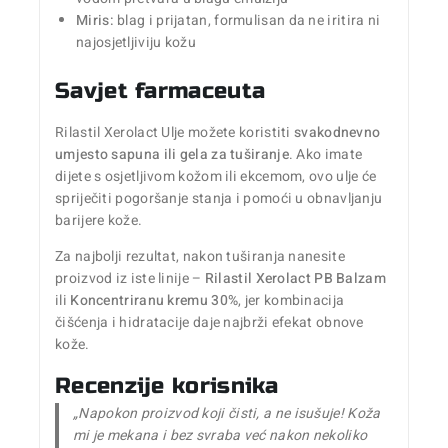
Miris:
blag i prijatan, formulisan da ne iritira ni
najosjetljiviju kožu
Savjet farmaceuta
Rilastil Xerolact Ulje možete koristiti
svakodnevno
umjesto sapuna ili gela za tuširanje
. Ako imate
dijete s osjetljivom kožom ili ekcemom, ovo ulje će
spriječiti pogoršanje stanja i pomoći u obnavljanju
barijere kože.
Za najbolji rezultat, nakon tuširanja nanesite
proizvod iz iste linije –
Rilastil Xerolact PB Balzam
ili
Koncentriranu kremu 30%
, jer kombinacija
čišćenja i hidratacije daje najbrži efekat obnove
kože.
Recenzije korisnika
„Napokon proizvod koji čisti, a ne isušuje! Koža
mi je mekana i bez svraba već nakon nekoliko