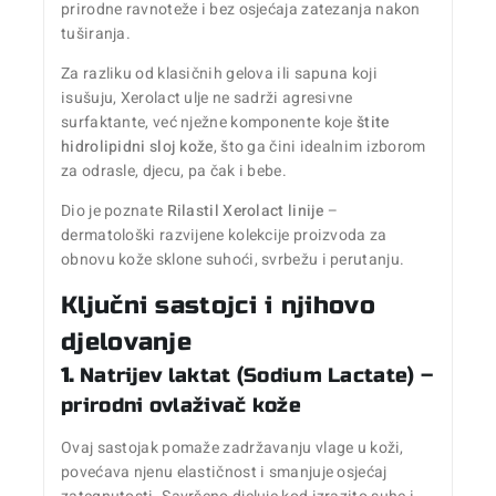
prirodne ravnoteže i bez osjećaja zatezanja nakon
tuširanja.
Za razliku od klasičnih gelova ili sapuna koji
isušuju, Xerolact ulje ne sadrži agresivne
surfaktante, već nježne komponente koje
štite
hidrolipidni sloj kože
, što ga čini idealnim izborom
za odrasle, djecu, pa čak i bebe.
Dio je poznate
Rilastil Xerolact linije
–
dermatološki razvijene kolekcije proizvoda za
obnovu kože sklone suhoći, svrbežu i perutanju.
Ključni sastojci i njihovo
djelovanje
1.
Natrijev laktat (Sodium Lactate) –
prirodni ovlaživač kože
Ovaj sastojak pomaže zadržavanju vlage u koži,
povećava njenu elastičnost i smanjuje osjećaj