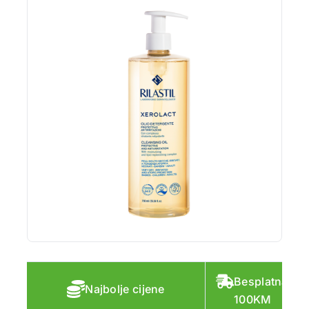
Besplatna do
Najbolje cijene
100KM