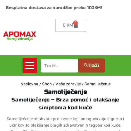
Besplatna dostava za narudžbe preko 100KM!
0
0
KM
Traži
Naslovna
/
Shop
/
Vaše zdravlje
/
Samoliječenje
Samoliječenje
Samoliječenje – Brza pomoć i olakšanje
simptoma kod kuće
Samoliječenje obuhvata proizvode koji omogućavaju
sigurno i
učinkovito olakšanje blagih zdravstvenih tegoba kod kuće
.