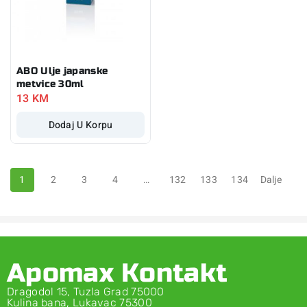
ABO Ulje japanske
metvice 30ml
13
KM
Dodaj U Korpu
1
2
3
4
…
132
133
134
Dalje
Apomax Kontakt
Dragodol 15, Tuzla Grad 75000
Kulina bana, Lukavac 75300