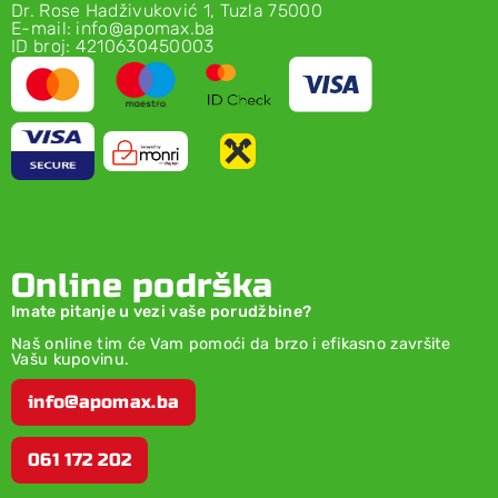
Dr. Rose Hadživuković 1, Tuzla 75000
E-mail: info@apomax.ba
ID broj: 4210630450003
Online podrška
Imate pitanje u vezi vaše porudžbine?
Naš online tim će Vam pomoći da brzo i efikasno završite
Vašu kupovinu.
info@apomax.ba
061 172 202