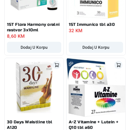
1ST Flora Harmony oralni
1ST Immunico tbl a30
32
KM
rastvor 3x10ml
8,60
KM
Dodaj U Korpu
Dodaj U Korpu
30 Days Waistline tbl
A-Z Vitamine + Lutein +
A120
Q10 tbl a60