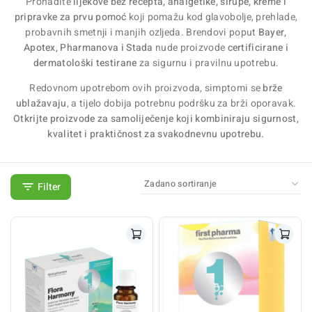
Pronađite
lijekove bez recepta, analgetike, sirupe, kreme i
pripravke za prvu pomoć
koji pomažu kod glavobolje, prehlade,
probavnih smetnji i manjih ozljeda. Brendovi poput
Bayer,
Apotex, Pharmanova i Stada
nude proizvode
certificirane i
dermatološki testirane
za sigurnu i pravilnu upotrebu.
Redovnom upotrebom ovih proizvoda, simptomi se
brže
ublažavaju
, a tijelo dobija potrebnu podršku za brži oporavak.
Otkrijte proizvode za samoliječenje koji kombiniraju sigurnost,
kvalitet i praktičnost za svakodnevnu upotrebu.
Filter