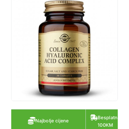
Besplatna do
Najbolje cijene
100KM