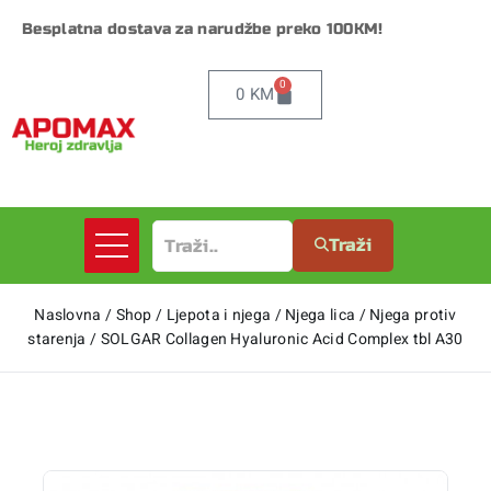
Besplatna dostava za narudžbe preko 100KM!
0
0
KM
Traži
Naslovna
/
Shop
/
Ljepota i njega
/
Njega lica
/
Njega protiv
starenja
/
SOLGAR Collagen Hyaluronic Acid Complex tbl A30