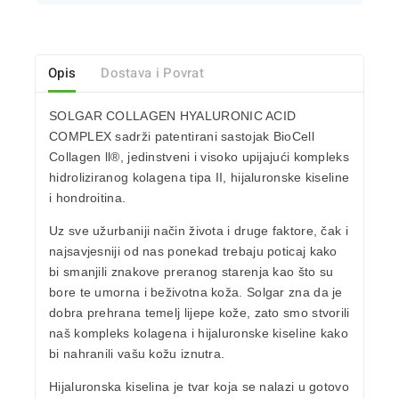
Opis
Dostava i Povrat
SOLGAR COLLAGEN HYALURONIC ACID
COMPLEX sadrži patentirani sastojak
BioCell
Collagen ll®
, jedinstveni i visoko upijajući kompleks
hidroliziranog kolagena tipa II, hijaluronske kiseline
i hondroitina.
Uz sve užurbaniji način života i druge faktore, čak i
najsavjesniji od nas ponekad trebaju poticaj kako
bi smanjili znakove preranog starenja kao što su
bore te umorna i beživotna koža. Solgar zna da je
dobra prehrana temelj lijepe kože, zato smo stvorili
naš kompleks kolagena i hijaluronske kiseline kako
bi nahranili vašu kožu iznutra.
Hijaluronska kiselina
je tvar koja se nalazi u gotovo