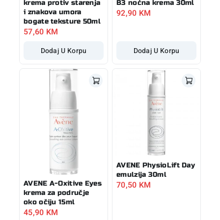
krema protiv starenja
B3 noćna krema 30ml
92,90
KM
i znakova umora
bogate teksture 50ml
57,60
KM
Dodaj U Korpu
Dodaj U Korpu
AVENE PhysioLift Day
emulzija 30ml
70,50
KM
AVENE A-Oxitive Eyes
krema za područje
oko očiju 15ml
45,90
KM