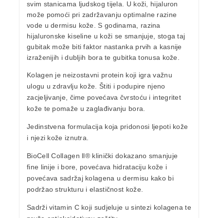
svim stanicama ljudskog tijela. U koži, hijaluron
može pomoći pri zadržavanju optimalne razine
vode u dermisu kože. S godinama, razina
hijaluronske kiseline u koži se smanjuje, stoga taj
gubitak može biti faktor nastanka prvih a kasnije
izraženijih i dubljih bora te gubitka tonusa kože.
Kolagen
je neizostavni protein koji igra važnu
ulogu u zdravlju kože. Štiti i podupire njeno
zacjeljivanje, čime povećava čvrstoću i integritet
kože te pomaže u zaglađivanju bora.
Jedinstvena formulacija koja pridonosi ljepoti kože
i njezi kože iznutra.
BioCell Collagen ll®
klinički dokazano smanjuje
fine linije i bore, povećava hidrataciju kože i
povećava sadržaj kolagena u dermisu kako bi
podržao strukturu i elastičnost kože.
Sadrži
vitamin C
koji sudjeluje u sintezi kolagena te