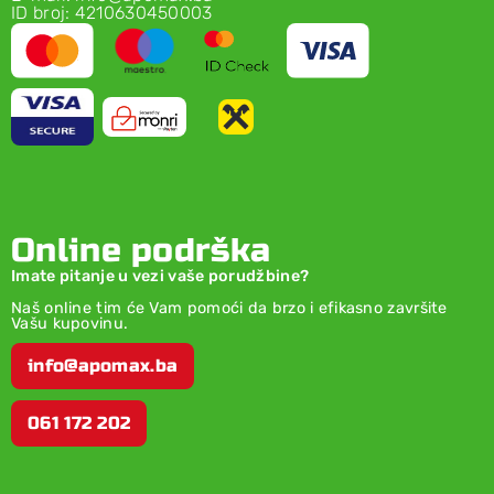
ID broj: 4210630450003
Online podrška
Imate pitanje u vezi vaše porudžbine?
Naš online tim će Vam pomoći da brzo i efikasno završite
Vašu kupovinu.
info@apomax.ba
061 172 202