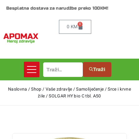
Besplatna dostava za narudžbe preko 100KM!
0
0
KM
Traži
Naslovna
/
Shop
/
Vaše zdravlje
/
Samoliječenje
/
Srce i krvne
žile
/
SOLGAR HY bio C tbl. A50