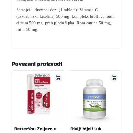
Sastojci u dnevnoj dozi (1 tableta):
Vitamin C
(askorbinska kiselina)
500 mg
, kompleks
bioflavonoida
citrusa 500 mg
, prah ploda šipka Rosa canina 50 mg,
rutin 50 mg.
Povezani proizvodi
BetterYou Željezo u
Divlji bijeli luk