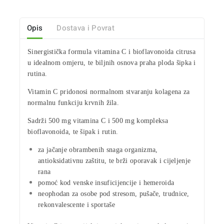
Opis
Dostava i Povrat
Sinergistička formula
vitamina C
i
bioflavonoida citrusa
u idealnom omjeru, te biljnih osnova praha ploda šipka i
rutina.
Vitamin C pridonosi normalnom stvaranju kolagena za
normalnu funkciju
krvnih žila
.
Sadrži 500 mg vitamina C i 500 mg kompleksa
bioflavonoida, te šipak i rutin.
za jačanje
obrambenih snaga organizma
,
antioksidativnu zaštitu, te brži oporavak i
cijeljenje
rana
pomoć kod
venske insuficijencije
i
hemeroida
neophodan za
osobe pod stresom
,
pušače
,
trudnice
,
rekonvalescente i
sportaše