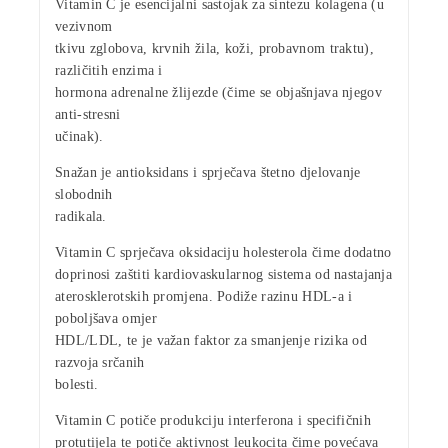
Vitamin C je esencijalni sastojak za
sintezu kolagena
(u
vezivnom
tkivu zglobova, krvnih žila, koži, probavnom traktu),
različitih enzima i
hormona adrenalne žlijezde (čime se objašnjava njegov
anti-stresni
učinak).
Snažan je
antioksidans
i sprječava štetno djelovanje
slobodnih
radikala.
Vitamin C sprječava oksidaciju holesterola čime dodatno
doprinosi zaštiti kardiovaskularnog sistema od nastajanja
aterosklerotskih promjena. Podiže razinu HDL-a i
poboljšava omjer
HDL/LDL, te je važan faktor za
smanjenje rizika
od
razvoja
srčanih
bolesti
.
Vitamin C potiče produkciju interferona i specifičnih
protutijela te potiče aktivnost leukocita čime povećava