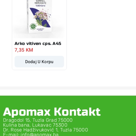
Arko vitiven cps. A45
7,35
KM
Dodaj U Korpu
Apomax Kontakt
Dragodol 15, Tuzla Grad 75000
Kulina bana, Lukavac 75300
Dr. Rose Hadživuković 1, Tuzla 75000
E-mail: info@apomax.ba