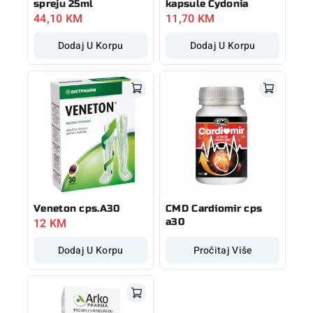
spreju 25ml
kapsule Cydonia
44,10
KM
11,70
KM
Dodaj U Korpu
Dodaj U Korpu
Veneton cps.A30
CMD Cardiomir cps
12
KM
a30
Dodaj U Korpu
Pročitaj Više