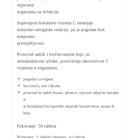
otpornost
organizma na infekcije
.
Supresijom histamina vitamin C
smanjuje
intenzitet alergijske reakcije
, pa je pogodan kod
simptoma
preosjetljivosti.
Proizvod sadrži i bioflavonoide koji, uz
antioksidativne učinke, povećavaju iskoristivost C
vitamina u organizmu.
pogodno za vegane.
bez šećera, soli i škroba.
proizvod ne sadrži kvasac, pšenicu, soju niti mliječne sastojke
te
je formuliran bez upotrebe umjetnih konzervansa, aroma ili
boja
Pakovanje:
50 tableta.
Primjena:
1 tableta dnevno, uz obrok.