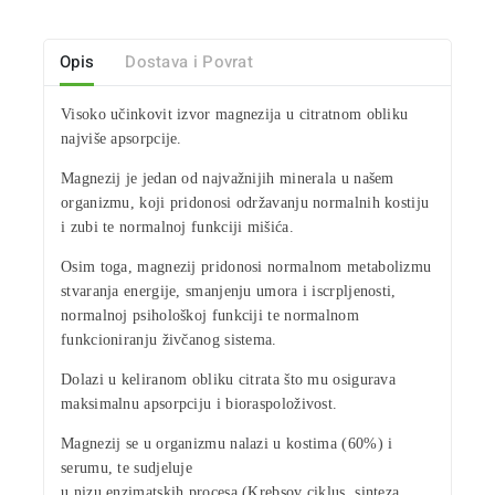
Opis
Dostava i Povrat
Visoko učinkovit izvor
magnezija
u
citratnom obliku
najviše apsorpcije
.
Magnezij je jedan od
najvažnijih minerala
u našem
organizmu, koji pridonosi održavanju
normalnih kostiju
i
zubi
te normalnoj funkciji
mišića
.
Osim toga, magnezij pridonosi normalnom metabolizmu
stvaranja energije
,
smanjenju umora
i
iscrpljenosti
,
normalnoj
psihološkoj funkciji
te normalnom
funkcioniranju
živčanog sistema
.
Dolazi u keliranom
obliku citrata
što mu osigurava
maksimalnu apsorpciju i bioraspoloživost.
Magnezij se u organizmu nalazi u
kostima
(60%) i
serumu
, te sudjeluje
u nizu enzimatskih procesa (Krebsov ciklus, sinteza