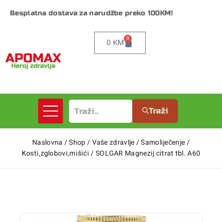
Besplatna dostava za narudžbe preko 100KM!
0
0
KM
Traži
Naslovna
/
Shop
/
Vaše zdravlje
/
Samoliječenje
/
Kosti,zglobovi,mišići
/
SOLGAR Magnezij citrat tbl. A60