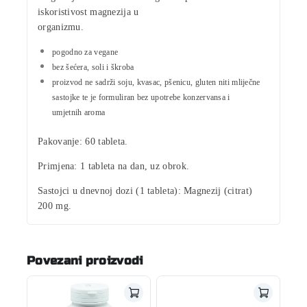
iskoristivost magnezija u
organizmu.
pogodno za vegane
bez šećera, soli i škroba
proizvod ne sadrži soju, kvasac, pšenicu, gluten niti mliječne
sastojke te je formuliran bez upotrebe konzervansa i
umjetnih aroma
Pakovanje:
60 tableta.
Primjena:
1 tableta na dan, uz obrok.
Sastojci u dnevnoj dozi (1 tableta):
Magnezij
(citrat)
200 mg
.
Povezani proizvodi