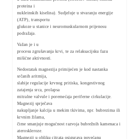
proteina i
nukleinskih kiselina). Sudjeluje u stvaranju energije
(ATP), transportu
glukoze u stanice i neuromuskularnom prijenosu
podražaja.
Važan je i u
procesu
zgrušavanja krvi,
te za relaksacijsku fazu
mišićne aktivnosti.
Nedostatak magnezija primijećen je kod nastanka
srčanih aritmija
,
slabije regulacije krvnog pritiska, kongestivnog
zatajenja srca, prolapsa
mitralne valvule i poremećaja periferne cirkulacije.
Magnezij sprječava
nakupljanje kalcija u mekim tkivima, npr. bubrezima ili
krvnim žilama,
čime smanjuje mogućnost razvoja bubrežnih kamenaca i
ateroskleroze.
Magnezij u obliku citrata osigurava povećanu