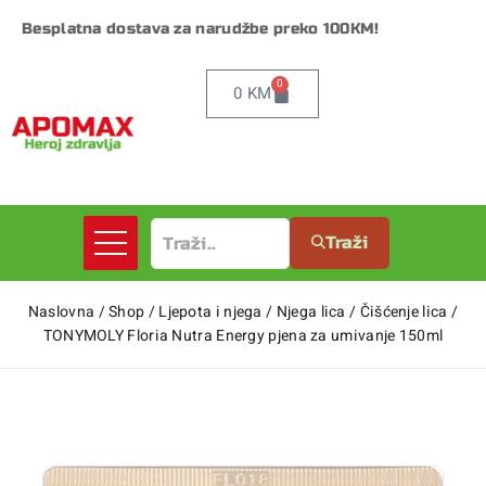
Besplatna dostava za narudžbe preko 100KM!
0
0
KM
Traži
Naslovna
/
Shop
/
Ljepota i njega
/
Njega lica
/
Čišćenje lica
/
TONYMOLY Floria Nutra Energy pjena za umivanje 150ml