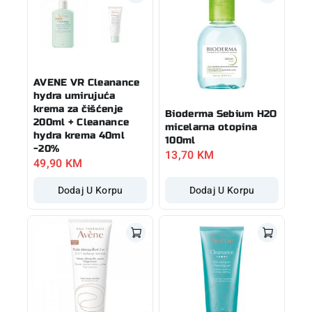
AVENE VR Cleanance
hydra umirujuća
krema za čišćenje
Bioderma Sebium H2O
200ml + Cleanance
micelarna otopina
hydra krema 40ml
100ml
-20%
13,70
KM
49,90
KM
Dodaj U Korpu
Dodaj U Korpu