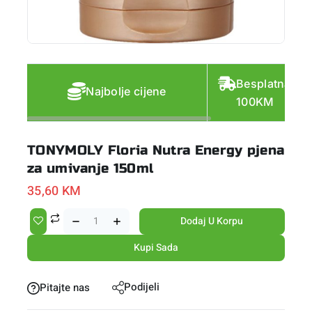
Besplatna do
Najbolje cijene
100KM
TONYMOLY Floria Nutra Energy pjena
za umivanje 150ml
35,60
KM
Dodaj U Korpu
Kupi Sada
Podijeli
Pitajte nas