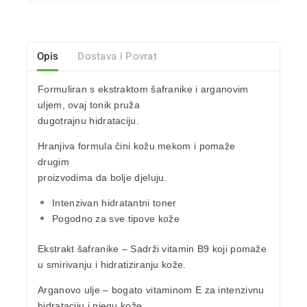
Opis
Dostava i Povrat
Formuliran s ekstraktom
šafranike i arganovim
uljem
, ovaj tonik pruža
dugotrajnu
hidrataciju.
Hranjiva formula čini kožu mekom i pomaže
drugim
proizvodima da bolje djeluju.
Intenzivan hidratantni toner
Pogodno za sve tipove kože
Ekstrakt šafranike
– Sadrži vitamin B9 koji pomaže
u smirivanju i hidratiziranju kože.
Arganovo ulje
– bogato vitaminom E za intenzivnu
hidrataciju i njegu kože.