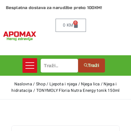
Besplatna dostava za narudžbe preko 100KM!
0
0
KM
Traži
Naslovna
/
Shop
/
Ljepota i njega
/
Njega lica
/
Njega i
hidratacija
/
TONYMOLY Floria Nutra Energy tonik 150ml