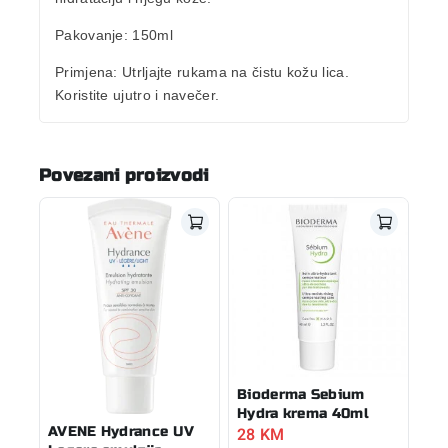
Pakovanje
: 150ml
Primjena:
Utrljajte rukama na čistu kožu lica.
Koristite ujutro i navečer.
Povezani proizvodi
Bioderma Sebium
Hydra krema 40ml
28
KM
AVENE Hydrance UV