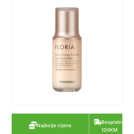
Besplatna do
Najbolje cijene
100KM