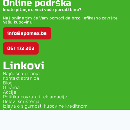
Online podrška
Imate pitanje u vezi vaše porudžbine?
Naš online tim će Vam pomoći da brzo i efikasno završite
Vašu kupovinu.
info@apomax.ba
061 172 202
Linkovi
Najčešća pitanja
Kontakt stranica
Blog
O nama
Akcije
Politika povrata i reklamacije
Uslovi korištenja
Izjava o sigurnosti kupovine kreditnom
karticom
Izjava o privatnosi
58,70
KM
Dodaj U Korpu
Kupi Sada
Uslovi i odredbe