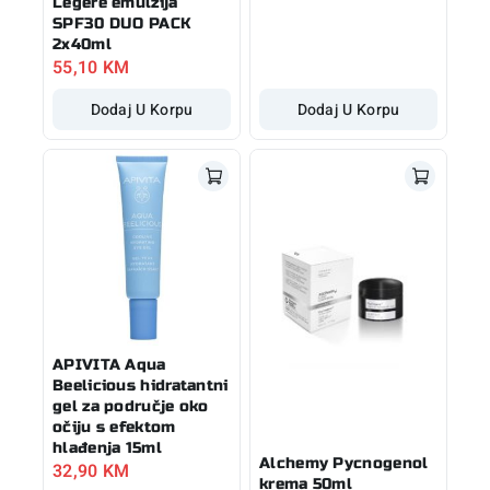
Legere emulzija
SPF30 DUO PACK
2x40ml
55,10
KM
Dodaj U Korpu
Dodaj U Korpu
APIVITA Aqua
Beelicious hidratantni
gel za područje oko
očiju s efektom
hlađenja 15ml
Alchemy Pycnogenol
32,90
KM
krema 50ml