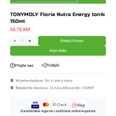
TONYMOLY Floria Nutra Energy tonik
150ml
58,70
KM
Dodaj U Korpu
Kupi Sada
Podijeli
Pitajte nas
Vrijeme dostave:
Do 4 radna dana
Besplatna dostava:
Za narudžbe preko 100KM
Garantovano sigurna i zaštićena online kupovina