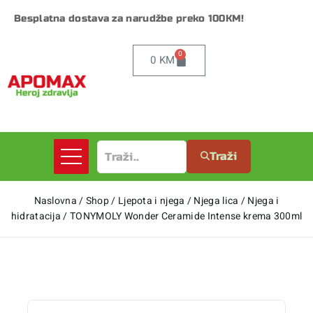
Besplatna dostava za narudžbe preko 100KM!
0
0
KM
Traži
Naslovna
/
Shop
/
Ljepota i njega
/
Njega lica
/
Njega i
hidratacija
/
TONYMOLY Wonder Ceramide Intense krema 300ml