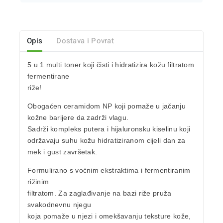
Opis
Dostava i Povrat
5 u 1 multi toner koji čisti i hidratizira kožu filtratom
fermentirane
riže!
Obogaćen ceramidom NP koji pomaže u jačanju
kožne barijere da zadrži vlagu.
Sadrži kompleks
putera i hijaluronsku kiselinu
koji
održavaju suhu kožu hidratiziranom cijeli dan za
mek i gust završetak.
Formulirano s voćnim ekstraktima i fermentiranim
rižinim
filtratom. Za zaglađivanje na bazi riže pruža
svakodnevnu njegu
koja pomaže u njezi i omekšavanju teksture kože,