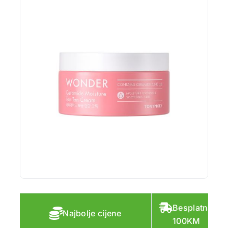
Besplatna do
Najbolje cijene
100KM