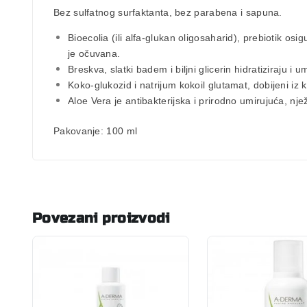
Bez sulfatnog surfaktanta, bez parabena i sapuna.
Bioecolia
(ili alfa-glukan oligosaharid), prebiotik 
je očuvana.
Breskva
,
slatki badem
i biljni
glicerin
hidratiziraju i u
Koko-glukozid
i
natrijum kokoil glutamat
, dobijeni iz
Aloe Vera
je antibakterijska i prirodno umirujuća, nježn
Pakovanje:
100 ml
Povezani proizvodi