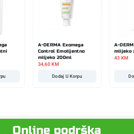
ega
A-DERMA Exomega
A-DERMA
tni
Control Emolijentno
mlijeko 
43
KM
mlijeko 200ml
34,60
KM
rpu
Dodaj U Korpu
Do
Online podrška