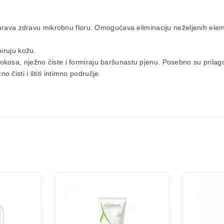
osigurava zdravu mikrobnu floru. Omogućava eliminaciju neželjenih e
miruju kožu.
 kokosa, nježno čiste i formiraju baršunastu pjenu. Posebno su prilagođ
o čisti i štiti intimno područje.