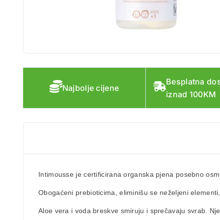
Besplatna do
Najbolje cijene
iznad 100KM
Intimousse je certificirana organska pjena posebno osmi
Obogaćeni prebioticima, eliminišu se neželjeni element
Aloe vera i voda breskve smiruju i sprečavaju svrab. N