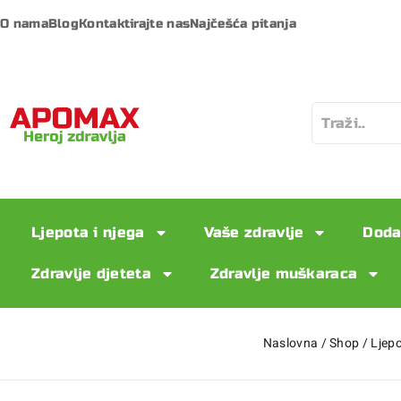
O nama
Blog
Kontaktirajte nas
Najčešća pitanja
Ljepota i njega
Vaše zdravlje
Doda
Zdravlje djeteta
Zdravlje muškaraca
Naslovna
/
Shop
/
Ljepo