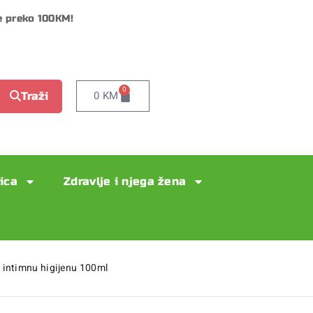
e preko 100KM!
0
0
KM
Traži
lica
Zdravlje i njega žena
 intimnu higijenu 100ml