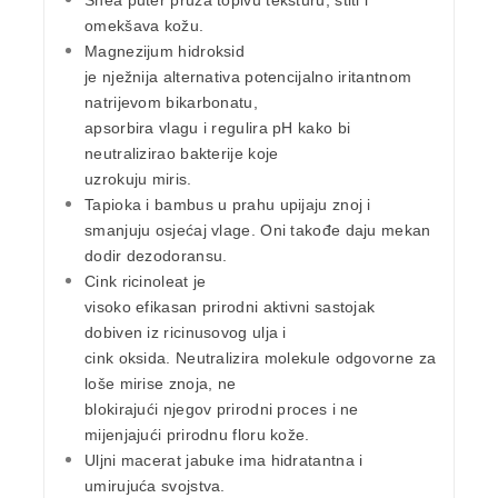
Shea puter
pruža topivu teksturu, štiti i
omekšava kožu.
Magnezijum hidroksid
je nježnija alternativa potencijalno iritantnom
natrijevom bikarbonatu,
apsorbira vlagu i regulira pH kako bi
neutralizirao bakterije koje
uzrokuju miris.
Tapioka
i
bambus
u prahu upijaju znoj i
smanjuju osjećaj vlage. Oni takođe daju mekan
dodir dezodoransu.
Cink
ricinoleat
je
visoko efikasan prirodni aktivni sastojak
dobiven iz ricinusovog ulja i
cink oksida. Neutralizira molekule odgovorne za
loše mirise znoja, ne
blokirajući njegov prirodni proces i ne
mijenjajući prirodnu floru kože.
Uljni macerat
jabuke
ima hidratantna i
umirujuća svojstva.