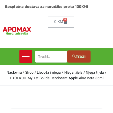
Besplatna dostava za narudžbe preko 100KM!
0
0
KM
Traži
Naslovna
/
Shop
/
Ljepota i njega
/
Njega tijela
/
Njega tijela
/
TOOFRUIT My 1st Solide Deodorant Apple-Aloe Vera 36ml