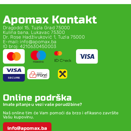
Apomax Kontakt
Dragodol 15, Tuzla Grad 75000
Kulina bana, Lukavac 75300
Dr. Rose Hadživuković 1, Tuzla 75000
E-mail: info@apomax.ba
ID broj: 4210630450003
Online podrška
Imate pitanje u vezi vaše porudžbine?
Naš online tim će Vam pomoći da brzo i efikasno završite
Vašu kupovinu.
info@apomax.ba