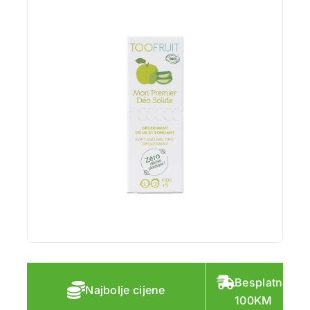
Besplatna do
Najbolje cijene
100KM