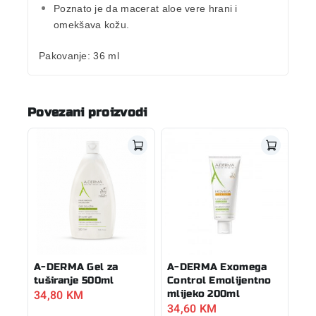
Poznato je da macerat
aloe vere
hrani i
omekšava kožu.
Pakovanje:
36 ml
Povezani proizvodi
A-DERMA Gel za
A-DERMA Exomega
tuširanje 500ml
Control Emolijentno
34,80
KM
mlijeko 200ml
34,60
KM