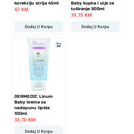
korekciju strija 45ml
Baby kupka i ulje za
47
KM
tuširanje 500ml
39,70
KM
Dodaj U Korpu
Dodaj U Korpu
DERMEDIC Linum
Baby krema za
nadopunu lipida
100ml
33,70
KM
Dodaj U Korpu