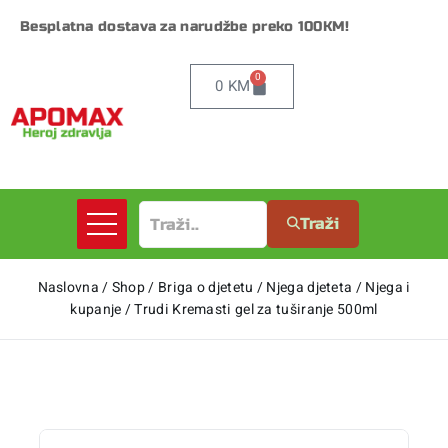
Besplatna dostava za narudžbe preko 100KM!
0
0
KM
Traži
Naslovna
/
Shop
/
Briga o djetetu
/
Njega djeteta
/
Njega i
kupanje
/
Trudi Kremasti gel za tuširanje 500ml