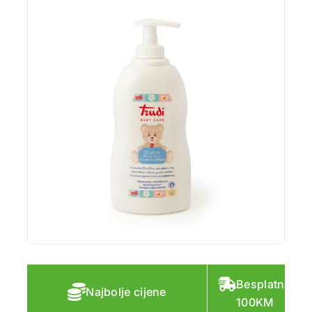
Besplatna do
Najbolje cijene
100KM