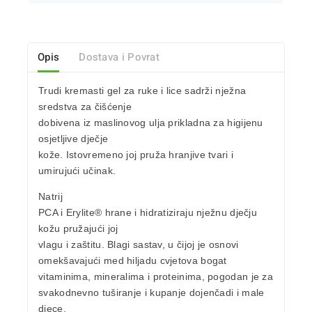
Opis
Dostava i Povrat
Trudi kremasti gel za ruke i lice sadrži nježna
sredstva za čišćenje
dobivena iz maslinovog ulja prikladna za higijenu
osjetljive dječje
kože. Istovremeno joj pruža hranjive tvari i
umirujući učinak.
Natrij
PCA i Erylite®
hrane i hidratiziraju nježnu dječju
kožu pružajući joj
vlagu i zaštitu. Blagi sastav, u čijoj je osnovi
omekšavajući med hiljadu cvjetova bogat
vitaminima, mineralima i proteinima, pogodan je za
svakodnevno tuširanje i kupanje dojenčadi i male
djece.