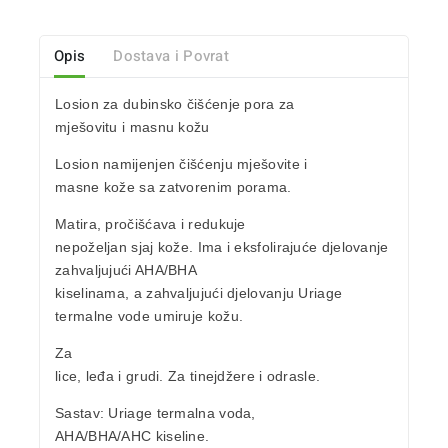
Opis
Dostava i Povrat
Losion
za dubinsko čišćenje pora za
mješovitu
i
masnu kožu
Losion namijenjen
čišćenju
mješovite i
masne kože sa zatvorenim porama.
Matira
,
pročišćava
i
redukuje
nepoželjan sjaj kože
. Ima i
eksfolirajuće
djelovanje
zahvaljujući AHA/BHA
kiselinama, a zahvaljujući djelovanju
Uriage
termalne vode
umiruje
kožu.
Za
lice, leđa i grudi. Za tinejdžere i odrasle.
Sastav: Uriage termalna voda,
AHA/BHA/AHC kiseline.