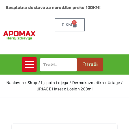
Besplatna dostava za narudžbe preko 100KM!
0
0
KM
Traži
Naslovna
/
Shop
/
Ljepota i njega
/
Dermokozmetika
/
Uriage
/
URIAGE Hyseac Losion 200ml