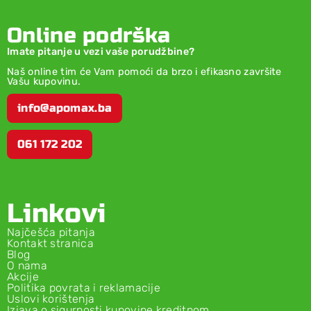
Online podrška
Imate pitanje u vezi vaše porudžbine?
Naš online tim će Vam pomoći da brzo i efikasno završite
Vašu kupovinu.
info@apomax.ba
061 172 202
Linkovi
Najčešća pitanja
Kontakt stranica
Blog
O nama
Akcije
Politika povrata i reklamacije
Uslovi korištenja
Izjava o sigurnosti kupovine kreditnom