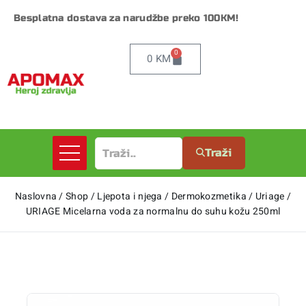
Besplatna dostava za narudžbe preko 100KM!
0
0
KM
Traži
Naslovna
/
Shop
/
Ljepota i njega
/
Dermokozmetika
/
Uriage
/
URIAGE Micelarna voda za normalnu do suhu kožu 250ml