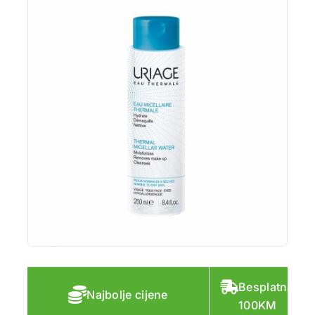
Besplatna do
Najbolje cijene
100KM