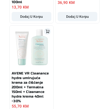
36,90
KM
100ml
13,70
KM
Dodaj U Korpu
Dodaj U Korpu
AVENE VR Cleanance
hydra umirujuća
krema za čišćenje
200ml + Termalna
150ml + Cleanance
hydra krema 40ml
-30%
55,70
KM