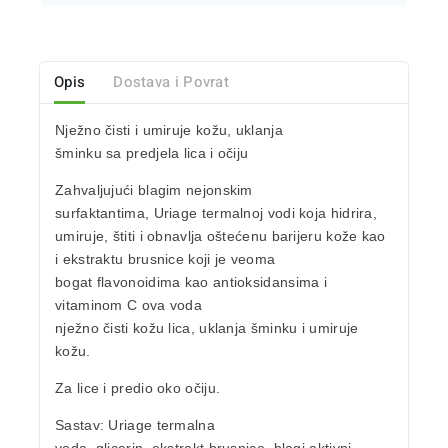
Opis
Dostava i Povrat
Nježno
čisti
i
umiruje
kožu,
uklanja
šminku
sa predjela lica i očiju
Zahvaljujući blagim nejonskim
surfaktantima, Uriage termalnoj vodi koja
hidrira
,
umiruje
,
štiti
i
obnavlja oštećenu barijeru kože
kao
i ekstraktu brusnice koji je veoma
bogat flavonoidima kao
antioksidansima
i
vitaminom C ova voda
nježno čisti kožu lica
,
uklanja šminku
i
umiruje
kožu
.
Za lice i predio oko očiju.
Sastav: Uriage termalna