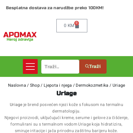
Besplatna dostava za narudžbe preko 100KM!
0
0
KM
Traži
Naslovna
/
Shop
/
Ljepota i njega
/
Dermokozmetika
/
Uriage
Uriage
Uriage
je brend posvećen njezi kože s fokusom na termalnu
dermatologiju.
Njegovi proizvodi, uključujući kreme, serume i gelove za čišćenje,
formulirani su s termalnom vodom Uriage koja hidratizira,
smiruje iritacije i jača prirodnu zaštitnu barijeru kože.