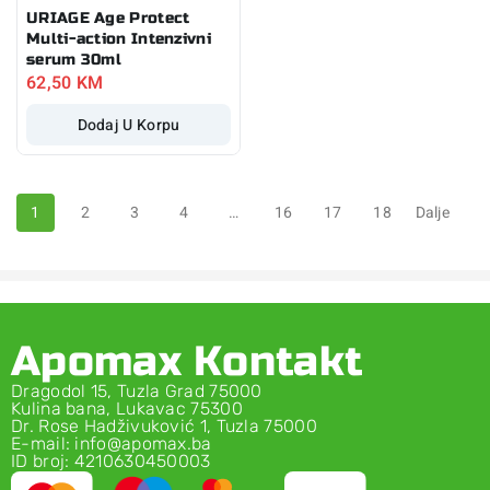
URIAGE Age Protect
Multi-action Intenzivni
serum 30ml
62,50
KM
Dodaj U Korpu
1
2
3
4
…
16
17
18
Dalje
Apomax Kontakt
Dragodol 15, Tuzla Grad 75000
Kulina bana, Lukavac 75300
Dr. Rose Hadživuković 1, Tuzla 75000
E-mail: info@apomax.ba
ID broj: 4210630450003