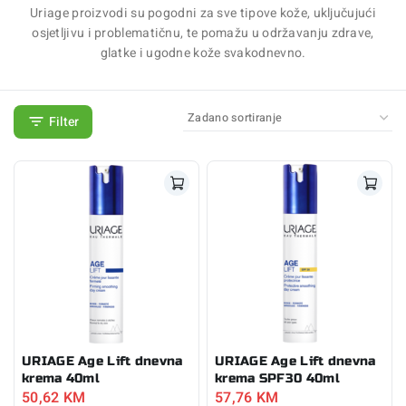
Uriage proizvodi su pogodni za sve tipove kože, uključujući
osjetljivu i problematičnu, te pomažu u održavanju zdrave,
glatke i ugodne kože svakodnevno.
Filter
URIAGE Age Lift dnevna
URIAGE Age Lift dnevna
krema 40ml
krema SPF30 40ml
50,62
KM
57,76
KM