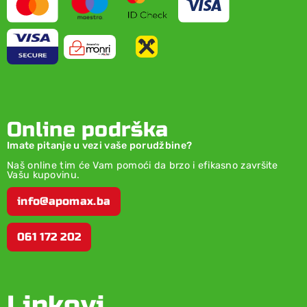
Online podrška
Imate pitanje u vezi vaše porudžbine?
Naš online tim će Vam pomoći da brzo i efikasno završite
Vašu kupovinu.
info@apomax.ba
061 172 202
Linkovi