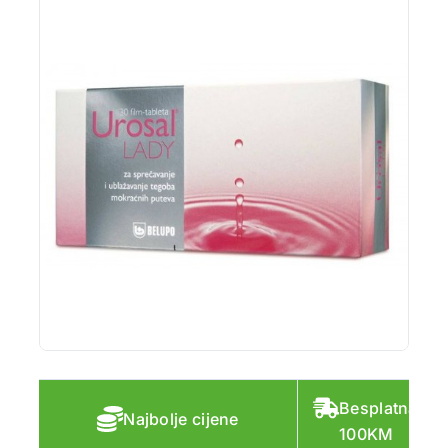
Besplatna do
Najbolje cijene
100KM