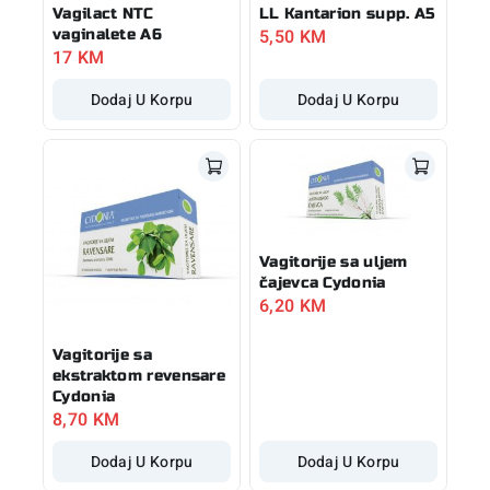
Vagilact NTC
LL Kantarion supp. A5
5,50
KM
vaginalete A6
17
KM
Dodaj U Korpu
Dodaj U Korpu
Vagitorije sa uljem
čajevca Cydonia
6,20
KM
Vagitorije sa
ekstraktom revensare
Cydonia
8,70
KM
Dodaj U Korpu
Dodaj U Korpu