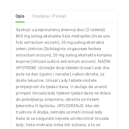
Opis
Dostava i Povrat
Sastojci u preporučenoj dnevnoj dozi (2 tablete):
800 mg suhog ekstrakta lista medvjetke (Uvae ursi
folii extractum siccum), 35 mg suhog ekstrakta
zeleni zlatnice (Solidaginis virgaureae herbae
extractum siccum), 20 mg suhog ekstrakta korijena
koprive (Urticae radicis extractum siccum). NAČIN
UPOTREBE: Uzimajte dvije tablete Urosal Lady dva
puta na dan (ujutro i navečer) nakon obroka, uz
dosta tekućine. Urosal Lady tablete možete
primjenjivati do tjedan dana. U slučaju da unatoč
primjeni Urosala lady tijekom tjedan dana ne dolazi
do poboljšanja simptoma, obratite se Vašem
ljekarniku ili liječniku. UPOZORENJE: Ako ste
trudnica ili dojilja, nemojte uzimati Urosal lady.
Kako bi se osigurala najveća učinkovitost Urosala
lady, Vaša mokraća treba biti lužnata, a to se