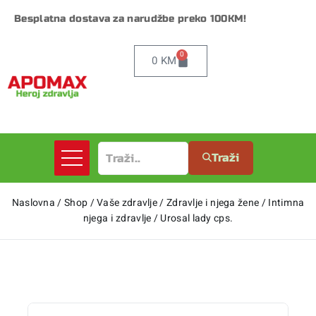
Besplatna dostava za narudžbe preko 100KM!
0
0
KM
Traži
Naslovna
/
Shop
/
Vaše zdravlje
/
Zdravlje i njega žene
/
Intimna
njega i zdravlje
/
Urosal lady cps.