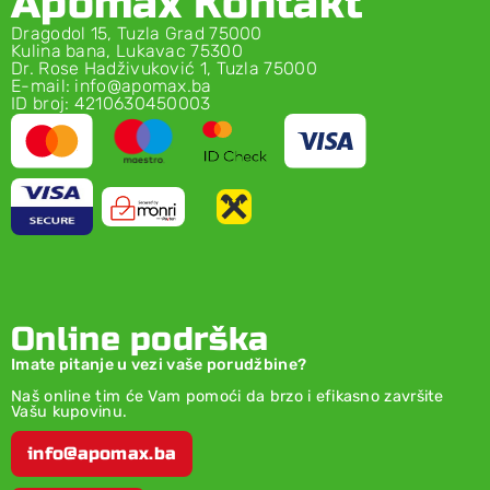
Apomax Kontakt
Dragodol 15, Tuzla Grad 75000
Kulina bana, Lukavac 75300
Dr. Rose Hadživuković 1, Tuzla 75000
E-mail: info@apomax.ba
ID broj: 4210630450003
Online podrška
Imate pitanje u vezi vaše porudžbine?
Naš online tim će Vam pomoći da brzo i efikasno završite
Vašu kupovinu.
info@apomax.ba