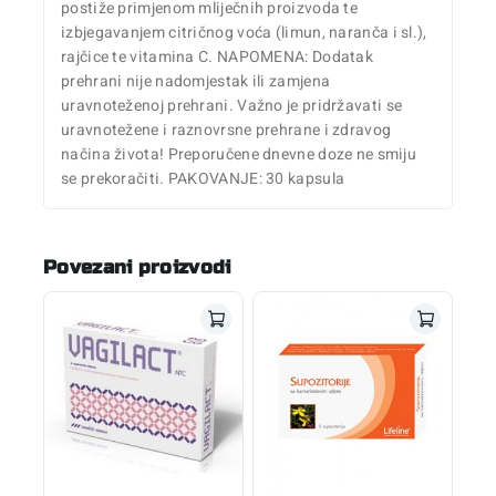
postiže primjenom mliječnih proizvoda te
izbjegavanjem citričnog voća (limun, naranča i sl.),
rajčice te vitamina C. NAPOMENA: Dodatak
prehrani nije nadomjestak ili zamjena
uravnoteženoj prehrani. Važno je pridržavati se
uravnotežene i raznovrsne prehrane i zdravog
načina života! Preporučene dnevne doze ne smiju
se prekoračiti. PAKOVANJE: 30 kapsula
Povezani proizvodi