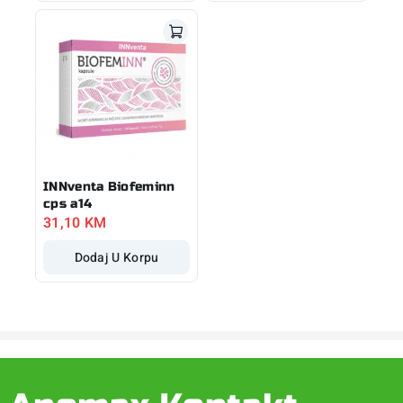
INNventa Biofeminn
cps a14
31,10
KM
Dodaj U Korpu