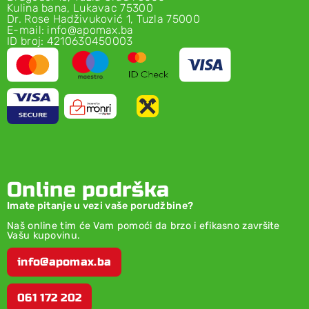
Kulina bana, Lukavac 75300
Dr. Rose Hadživuković 1, Tuzla 75000
E-mail: info@apomax.ba
ID broj: 4210630450003
Online podrška
Imate pitanje u vezi vaše porudžbine?
Naš online tim će Vam pomoći da brzo i efikasno završite
Vašu kupovinu.
info@apomax.ba
061 172 202