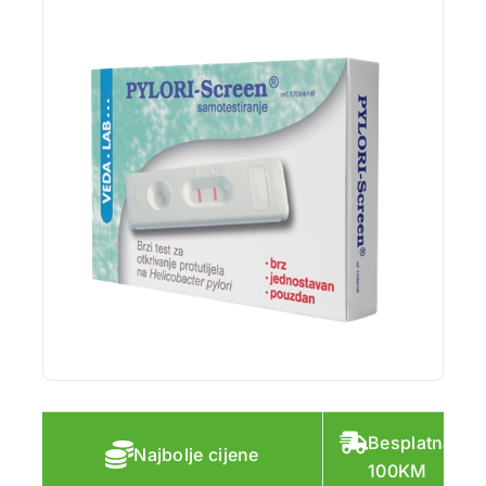
Besplatna do
Najbolje cijene
100KM