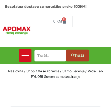
Besplatna dostava za narudžbe preko 100KM!
0
0
KM
Traži
Naslovna
/
Shop
/
Vaše zdravlje
/
Samoliječenje
/
Veda Lab
PYLORI Screen samotestiranje