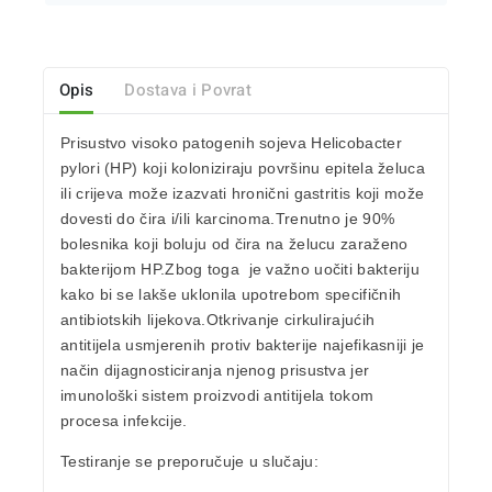
Opis
Dostava i Povrat
Prisustvo visoko patogenih sojeva Helicobacter
pylori (HP) koji
kol
oniziraju površinu epitela želuca
ili crijeva može izazvati hronični
gastritis koji može
dovesti do čira i/ili karcinoma.
Trenutno je
90%
bolesnika koji boluju od čira na želucu zaraženo
bakterijom HP.
Zbog toga je važno uočiti bakteriju
kako bi se lakše uklonila upotrebom specifičnih
antibiotskih
lijekova.
Otkrivanje cirkulirajućih
antitijela usmjerenih protiv bakterije najefikasniji je
način
dijagnosticiranja njenog prisustva jer
imunološki sistem proizvodi antitijela tokom
procesa
infekcije.
Testiranje se preporučuje u slučaju: