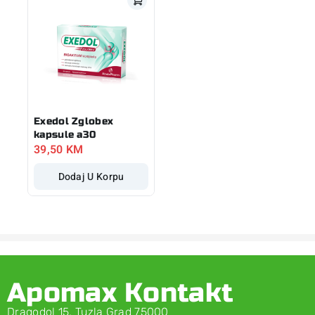
Exedol Zglobex
kapsule a30
39,50
KM
Dodaj U Korpu
Apomax Kontakt
Dragodol 15, Tuzla Grad 75000