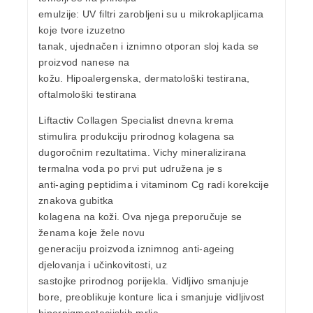
emulzije: UV filtri zarobljeni su u mikrokapljicama
koje tvore izuzetno
tanak, ujednačen i iznimno otporan sloj kada se
proizvod nanese na
kožu. Hipoalergenska, dermatološki testirana,
oftalmološki testirana
Liftactiv Collagen Specialist dnevna krema
stimulira produkciju
prirodnog kolagena
sa
dugoročnim rezultatima.
Vichy mineralizirana
termalna voda po prvi put udružena je s
anti-aging peptidima i
vitaminom Cg
radi korekcije
znakova gubitka
kolagena na koži. Ova njega preporučuje se
ženama koje žele novu
generaciju proizvoda iznimnog anti-ageing
djelovanja i učinkovitosti, uz
sastojke prirodnog porijekla. Vidljivo smanjuje
bore, preoblikuje konture lica i smanjuje vidljivost
hiperpigmentacijskih mrlja.