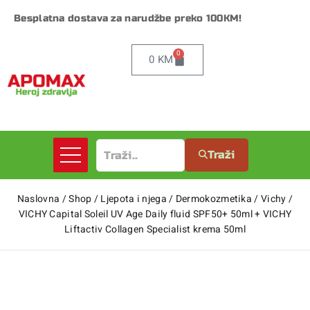
Besplatna dostava za narudžbe preko 100KM!
0
0
KM
Traži
Naslovna
/
Shop
/
Ljepota i njega
/
Dermokozmetika
/
Vichy
/
VICHY Capital Soleil UV Age Daily fluid SPF50+ 50ml + VICHY
Liftactiv Collagen Specialist krema 50ml