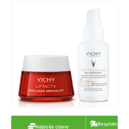
Besplatna do
Najbolje cijene