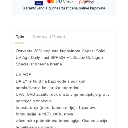
Garantovano sigurna i zaštićena online kupovina
Opis
Dostava i Povrat
Ostvarite
20% popusta
kupovinom
Capital Soleil
UV Age Daily fluid SPF50+ + Liftactiv Collagen
Specialist dnevna krema
UV-AGE
DAILY
je fluid na bazi vode s učinkom
pomlađivanja
koji pruža naprednu
UVA i UVB zaštitu
, dok u isto vrijeme djeluje protiv
postojećih znakova
fotostarenja
(bore, tamne mrlje). Tajna ove
formulacije je
NETLOCK
, nova
višestruko patentirana tehnologija. Ova inovacija
temelji se na principu