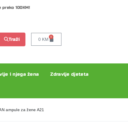
e preko 100KM!
0
Traži
0
KM
vlje i njega žena
Zdravlje djeteta
AN ampule za žene A21