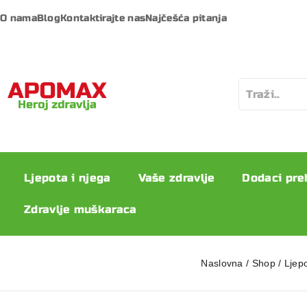
O nama
Blog
Kontaktirajte nas
Najčešća pitanja
Ljepota i njega
Vaše zdravlje
Dodaci pre
Zdravlje muškaraca
Naslovna
/
Shop
/
Ljepo