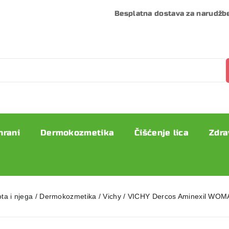
Besplatna dostava za narudžb
hrani
Dermokozmetika
Čišćenje lica
Zdra
ta i njega
/
Dermokozmetika
/
Vichy
/
VICHY Dercos Aminexil WOM