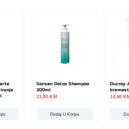
arte
Gorsen Detox Shampoo
Ducray 
iranje
200ml
kremast
l
21,80
KM
14,60
K
rpu
Dodaj U Korpu
Do