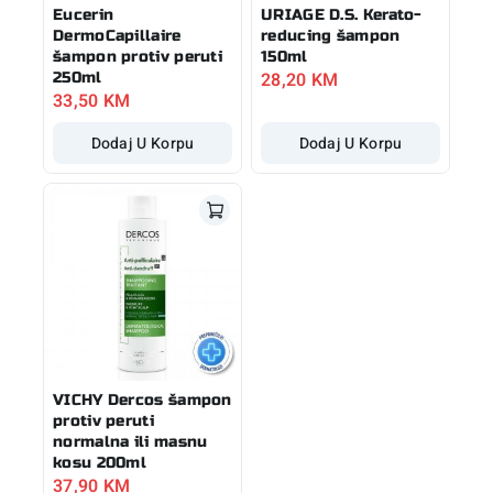
Eucerin
URIAGE D.S. Kerato-
DermoCapillaire
reducing šampon
šampon protiv peruti
150ml
28,20
KM
250ml
33,50
KM
Dodaj U Korpu
Dodaj U Korpu
VICHY Dercos šampon
protiv peruti
normalna ili masnu
kosu 200ml
37,90
KM