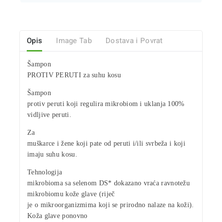
Opis
Image Tab
Dostava i Povrat
Šampon
PROTIV PERUTI za suhu kosu
Šampon
protiv peruti koji regulira mikrobiom i
uklanja 100%
vidljive peruti
.
Za
muškarce i žene
koji pate od peruti i/ili svrbeža i koji
imaju suhu kosu.
Tehnologija
mikrobioma sa selenom DS* dokazano vraća ravnotežu
mikrobiomu kože glave (riječ
je o mikroorganizmima koji se prirodno nalaze na koži).
Koža glave ponovno