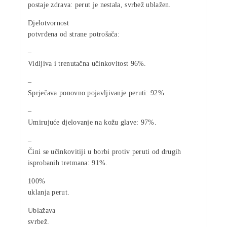
postaje zdrava: perut je nestala, svrbež ublažen.
Djelotvornost
potvrđena od strane potrošača:
–
Vidljiva i trenutačna učinkovitost 96%.
–
Sprječava ponovno pojavljivanje peruti: 92%.
–
Umirujuće djelovanje na kožu glave: 97%.
–
Čini se učinkovitiji u borbi protiv peruti od drugih
isprobanih tretmana: 91%.
100%
uklanja perut.
Ublažava
svrbež.