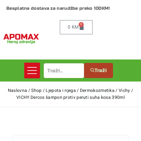
Besplatna dostava za narudžbe preko 100KM!
0
0
KM
Traži
Naslovna
/
Shop
/
Ljepota i njega
/
Dermokozmetika
/
Vichy
/
VICHY Dercos šampon protiv peruti suha kosa 390ml