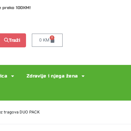
e preko 100KM!
0
0
KM
Traži
lica
Zdravlje i njega žena
ez tragova DUO PACK