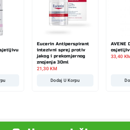
Eucerin Antiperspirant
AVENE D
sjetljivu
intezivni sprej protiv
osjetlji
33,40
K
jakog i prekomjernog
znojenja 30ml
21,30
KM
rpu
Dodaj U Korpu
Do