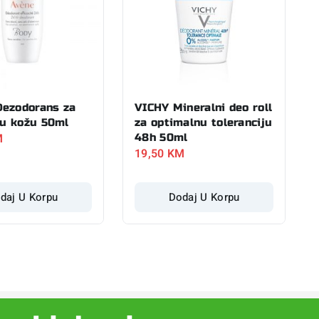
ezodorans za
VICHY Mineralni deo roll
vu kožu 50ml
za optimalnu toleranciju
M
48h 50ml
19,50
KM
daj U Korpu
Dodaj U Korpu