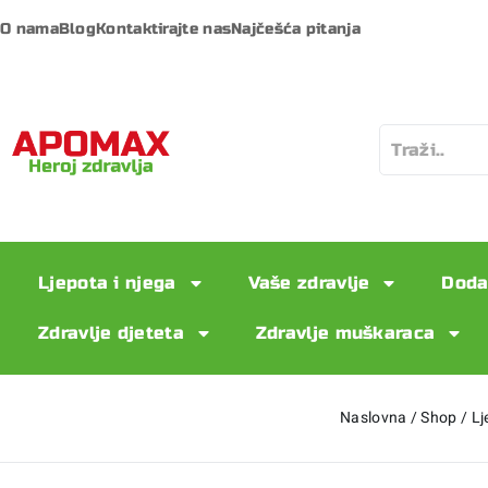
O nama
Blog
Kontaktirajte nas
Najčešća pitanja
Ljepota i njega
Vaše zdravlje
Doda
Zdravlje djeteta
Zdravlje muškaraca
Naslovna
/
Shop
/
Lj