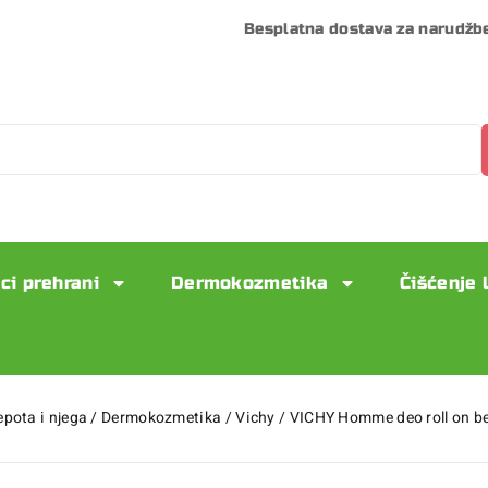
Besplatna dostava za narudžb
ci prehrani
Dermokozmetika
Čišćenje 
epota i njega
/
Dermokozmetika
/
Vichy
/
VICHY Homme deo roll on b