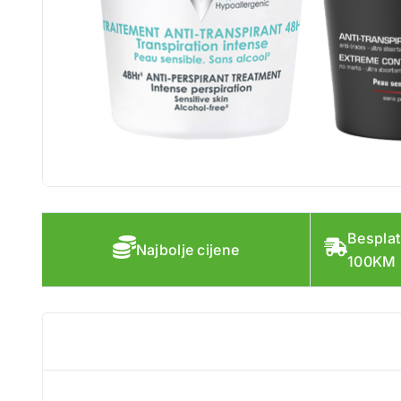
Besplat
Najbolje cijene
100KM