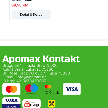
serum 30ml
59,90
KM
Dodaj U Korpu
Apomax Kontakt
Dragodol 15, Tuzla Grad 75000
Kulina bana, Lukavac 75300
Dr. Rose Hadživuković 1, Tuzla 75000
E-mail: info@apomax.ba
ID broj: 4210630450003