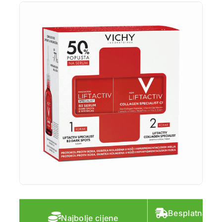
Besplatna do
Najbolje cijene