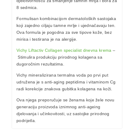
djelotvornošću za smanjenje tamnih mrlja i bora za
8 sedmica
.
Formulisan kombinacijom dermatoloških sastojaka
koji zajedno ciljaju tamne mrlje i ujednačavaju ten.
Ova formula je pogodna
za sve tipove kože
, bez
mirisa i testirana je na alergije.
Vichy Liftactiv Collagen specialist dnevna krem
a
–
Stimulira produkciju prirodnog kolagena sa
dugoročnim rezultatima.
Vichy mineralizirana termalna voda po prvi put
udružena je s anti-aging peptidima i vitaminom Cg
radi korekcije znakova gubitka kolagena na koži.
Ova njega preporučuje se ženama koje žele novu
generaciju proizvoda iznimnog anti-ageing
djelovanja i učinkovitosti, uz sastojke prirodnog
podrijetla.