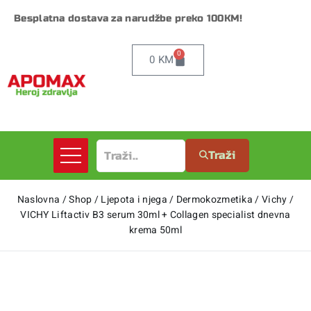
Besplatna dostava za narudžbe preko 100KM!
0
0
KM
Traži
Naslovna
/
Shop
/
Ljepota i njega
/
Dermokozmetika
/
Vichy
/
VICHY Liftactiv B3 serum 30ml + Collagen specialist dnevna
krema 50ml