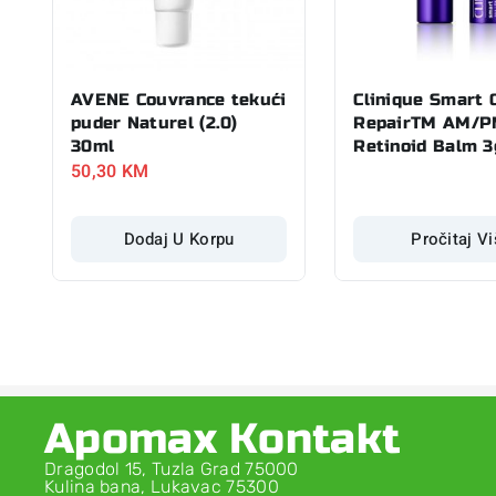
AVENE Couvrance tekući
Clinique Smart C
puder Naturel (2.0)
RepairTM AM/
30ml
Retinoid Balm 3
50,30
KM
Dodaj U Korpu
Pročitaj V
Apomax Kontakt
Dragodol 15, Tuzla Grad 75000
Kulina bana, Lukavac 75300