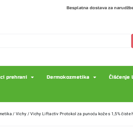
Besplatna dostava za narudžb
ci prehrani
Dermokozmetika
Čišćenje 
metika
/
Vichy
/
Vichy Liftactiv Protokol za punoću kože s 1,5% čiste 