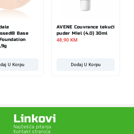
dale
AVENE Couvrance tekući
essed® Base
puder Miel (4.0) 30ml
48,90
KM
 Foundation
,9g
daj U Korpu
Dodaj U Korpu
Linkovi
Najčešća pitanja
Kontakt stranica