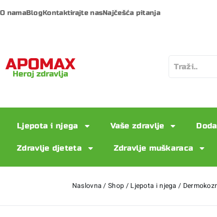
O nama
Blog
Kontaktirajte nas
Najčešća pitanja
Ljepota i njega
Vaše zdravlje
Doda
Zdravlje djeteta
Zdravlje muškaraca
Naslovna
/
Shop
/
Ljepota i njega
/
Dermokoz