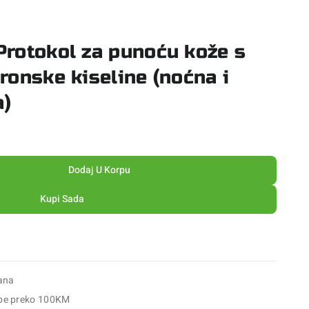
 Protokol za punoću kože s
uronske kiseline (noćna i
a)
Dodaj U Korpu
Kupi Sada
ana
be preko 100KM