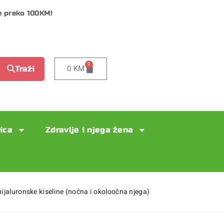
e preko 100KM!
0
0
KM
Traži
lica
Zdravlje i njega žena
hijaluronske kiseline (noćna i okoloočna njega)