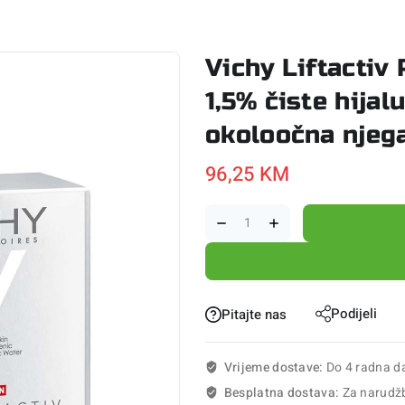
Vichy Liftactiv
1,5% čiste hijal
okoloočna njeg
96,25
KM
Podijeli
Pitajte nas
Vrijeme dostave:
Do 4 radna d
Besplatna dostava:
Za narudž