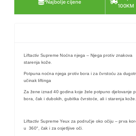
Najbolje cijene
100KM
Liftactiv Supreme
Noćna njega
–
Njega protiv znakova
starenja
kože.
Potpuna
noćna njega protiv bora
i za čvrstoću za dugot
učinak liftinga
Za
žene iznad 40 godina
koje žele potpuno djelovanje p
bora, čak i dubokih, gubitka čvrstoće, ali i starenja kože
Li
ftactiv Supreme Yeux za područje oko očiju – p
rva kor
u
360°, čak i za osjetljive oči.