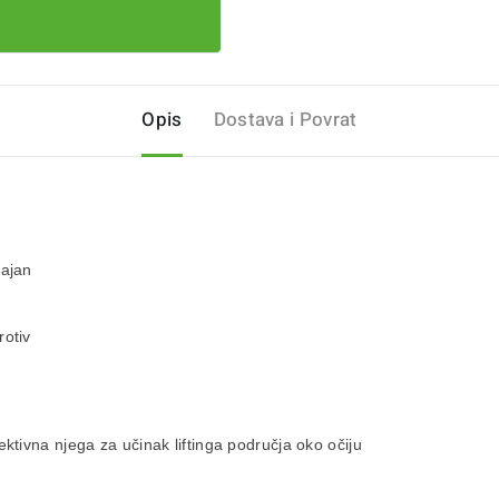
Opis
Dostava i Povrat
rajan
rotiv
.
ektivna njega za
učinak liftinga područja oko očiju