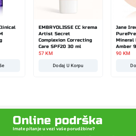
linical
EMBRYOLISSE CC krema
Jane Ire
PM
Artist Secret
PurePr
g
Complexion Correcting
Mineral
Care SPF20 30 ml
Amber 9
57
KM
90
KM
iše
Dodaj U Korpu
Do
Online podrška
Imate pitanje u vezi vaše porudžbine?