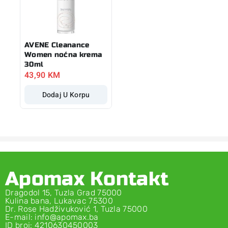
AVENE Cleanance
Women noćna krema
30ml
43,90
KM
Dodaj U Korpu
Apomax Kontakt
Dragodol 15, Tuzla Grad 75000
Kulina bana, Lukavac 75300
Dr. Rose Hadživuković 1, Tuzla 75000
E-mail: info@apomax.ba
ID broj: 4210630450003