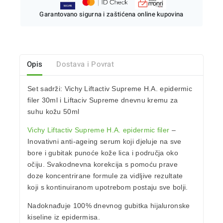
Garantovano sigurna i zaštićena online kupovina
Opis
Dostava i Povrat
Set sadrži: Vichy Liftactiv Supreme H.A. epidermic
filer 30ml i Liftaciv Supreme dnevnu kremu za
suhu kožu 50ml
Vichy Liftactiv Supreme H.A. epidermic filer
–
Inovativni anti-ageing serum koji djeluje na sve
bore i gubitak punoće kože lica i područja oko
očiju. Svakodnevna korekcija s pomoću prave
doze koncentrirane formule za vidljive rezultate
koji s kontinuiranom upotrebom postaju sve bolji.
Nadoknađuje 100% dnevnog gubitka hijaluronske
kiseline iz epidermisa.