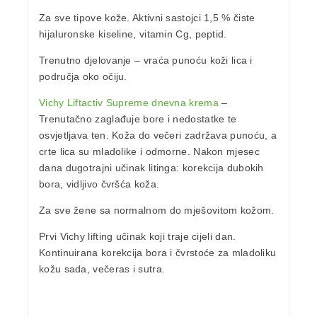
Za sve tipove kože. Aktivni sastojci 1,5 % čiste
hijaluronske kiseline, vitamin Cg, peptid.
Trenutno djelovanje – vraća punoću koži lica i
područja oko očiju.
Vichy Liftactiv Supreme dnevna krema
–
Trenutačno zaglađuje bore i nedostatke te
osvjetljava ten. Koža do večeri zadržava punoću, a
crte lica su mladolike i odmorne. Nakon mjesec
dana dugotrajni učinak litinga: korekcija dubokih
bora, vidljivo čvršća koža.
Za sve žene sa normalnom do mješovitom kožom.
Prvi Vichy lifting učinak koji traje cijeli dan.
Kontinuirana korekcija bora i čvrstoće za mladoliku
kožu sada, večeras i sutra.