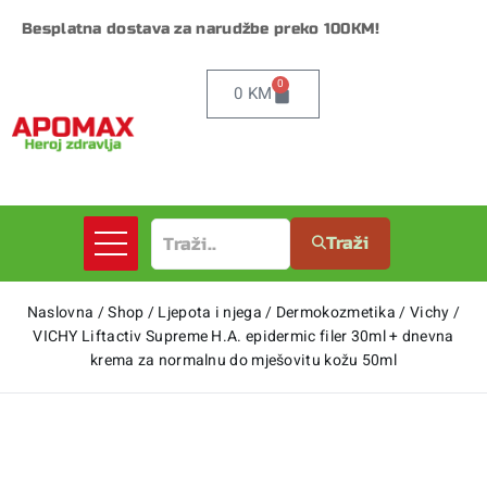
Besplatna dostava za narudžbe preko 100KM!
0
0
KM
Traži
Naslovna
/
Shop
/
Ljepota i njega
/
Dermokozmetika
/
Vichy
/
VICHY Liftactiv Supreme H.A. epidermic filer 30ml + dnevna
krema za normalnu do mješovitu kožu 50ml