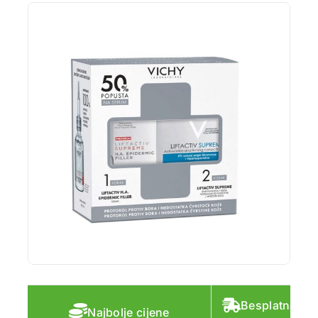
Besplatna do
Najbolje cijene