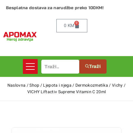
Besplatna dostava za narudžbe preko 100KM!
0
0
KM
Traži
Naslovna
/
Shop
/
Ljepota i njega
/
Dermokozmetika
/
Vichy
/
VICHY Liftactiv Supreme Vitamin C 20ml