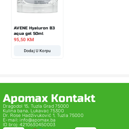
AVENE Hyaluron B3
aqua gel 50ml
95,50
KM
Dodaj U Korpu
Apomax Kontakt
Dragodol 15, Tuzla Grad 75000
Kulina bana, Lukavac 75300
Dr. Rose Hadživuković 1, Tuzla 75000
E-mail: info@apomax.ba
ID broj: 4210630450003