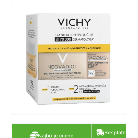
Besplatna do
Najbolje cijene