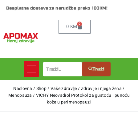
Besplatna dostava za narudžbe preko 100KM!
0
0
KM
Traži
Naslovna
/
Shop
/
Vaše zdravlje
/
Zdravlje i njega žena
/
Menopauza
/
VICHY Neovadiol Protokol za gustoću i punoću
kože u perimenopauzi