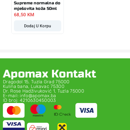
Supreme normalna do
mješovita koža 50ml
68,50
KM
Dodaj U Korpu
Apomax Kontakt
Dragodol 15, Tuzla Grad 75000
Kulina bana, Lukavac 75300
Dr. Rose Hadživuković 1, Tuzla 75000
E-mail: info@apomax.ba
ID broj: 4210630450003