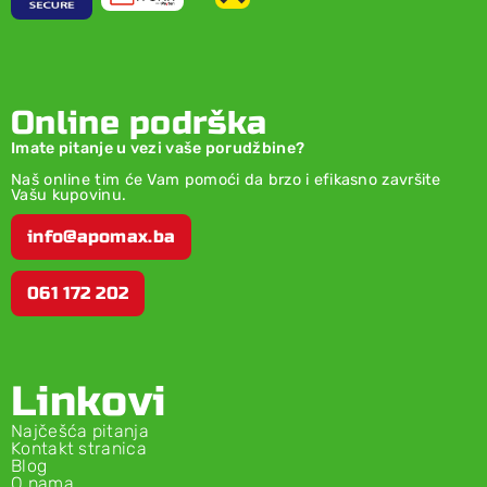
Online podrška
Imate pitanje u vezi vaše porudžbine?
Naš online tim će Vam pomoći da brzo i efikasno završite
Vašu kupovinu.
info@apomax.ba
061 172 202
Linkovi
Najčešća pitanja
Kontakt stranica
Blog
O nama