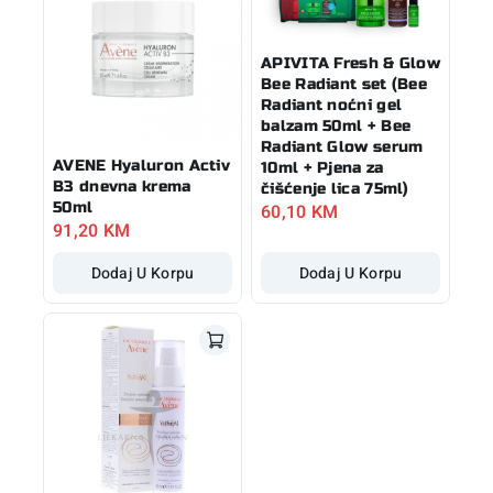
APIVITA Fresh & Glow
Bee Radiant set (Bee
Radiant noćni gel
balzam 50ml + Bee
Radiant Glow serum
AVENE Hyaluron Activ
10ml + Pjena za
B3 dnevna krema
čišćenje lica 75ml)
50ml
60,10
KM
91,20
KM
Dodaj U Korpu
Dodaj U Korpu