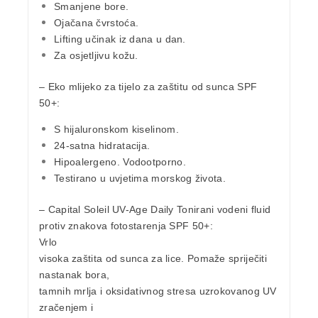
Smanjene bore.
Ojačana čvrstoća.
Lifting učinak iz dana u dan.
Za osjetljivu kožu.
–
Eko mlijeko za tijelo za zaštitu od sunca SPF
50+:
S hijaluronskom kiselinom.
24-satna hidratacija.
Hipoalergeno. Vodootporno.
Testirano u uvjetima morskog života.
–
Capital Soleil UV-Age Daily Tonirani vodeni fluid
protiv znakova fotostarenja SPF 50+:
Vrlo
visoka zaštita od sunca za lice. Pomaže spriječiti
nastanak bora,
tamnih mrlja i oksidativnog stresa uzrokovanog UV
zračenjem i