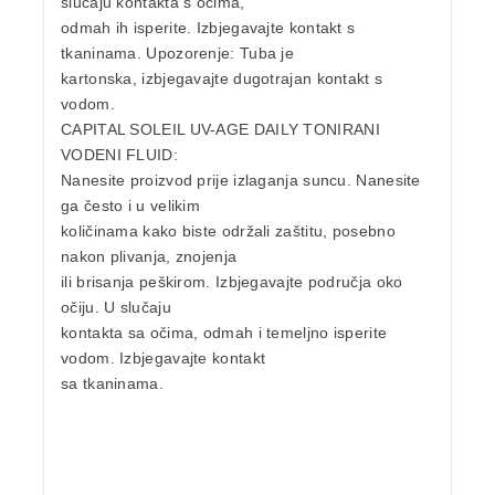
slučaju kontakta s očima,
odmah ih isperite. Izbjegavajte kontakt s
tkaninama. Upozorenje: Tuba je
kartonska, izbjegavajte dugotrajan kontakt s
vodom.
CAPITAL SOLEIL UV-AGE DAILY TONIRANI
VODENI FLUID:
Nanesite proizvod prije izlaganja suncu. Nanesite
ga često i u velikim
količinama kako biste održali zaštitu, posebno
nakon plivanja, znojenja
ili brisanja peškirom. Izbjegavajte područja oko
očiju. U slučaju
kontakta sa očima, odmah i temeljno isperite
vodom. Izbjegavajte kontakt
sa tkaninama.