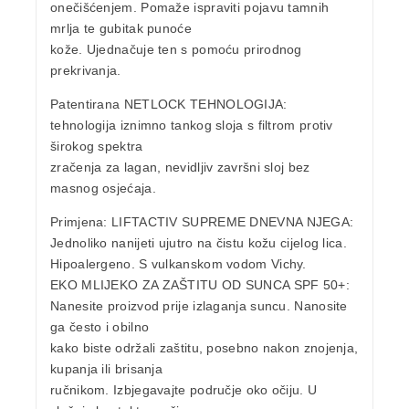
onečišćenjem. Pomaže ispraviti pojavu tamnih
mrlja te gubitak punoće
kože. Ujednačuje ten s pomoću prirodnog
prekrivanja.
Patentirana
NETLOCK TEHNOLOGIJA:
tehnologija iznimno tankog sloja s filtrom protiv
širokog spektra
zračenja za lagan, nevidljiv završni sloj bez
masnog osjećaja.
Primjena: LIFTACTIV SUPREME DNEVNA NJEGA:
Jednoliko nanijeti ujutro na čistu kožu cijelog lica.
Hipoalergeno. S vulkanskom vodom Vichy.
EKO MLIJEKO ZA ZAŠTITU OD SUNCA SPF 50+:
Nanesite proizvod prije izlaganja suncu. Nanosite
ga često i obilno
kako biste održali zaštitu, posebno nakon znojenja,
kupanja ili brisanja
ručnikom. Izbjegavajte područje oko očiju. U