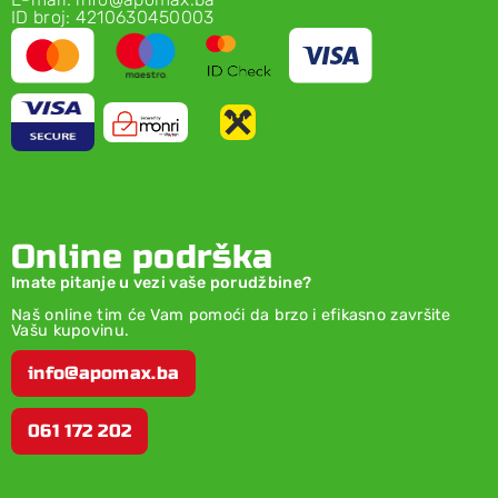
ID broj: 4210630450003
Online podrška
Imate pitanje u vezi vaše porudžbine?
Naš online tim će Vam pomoći da brzo i efikasno završite
Vašu kupovinu.
info@apomax.ba
061 172 202