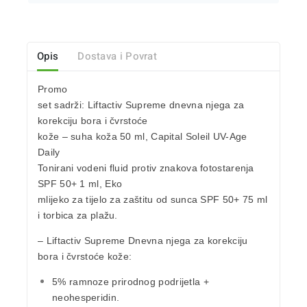
Opis
Dostava i Povrat
Promo
set sadrži: Liftactiv Supreme dnevna njega za
korekciju bora i čvrstoće
kože – suha koža 50 ml, Capital Soleil UV-Age
Daily
Tonirani vodeni fluid protiv znakova fotostarenja
SPF 50+ 1 ml, Eko
mlijeko za tijelo za zaštitu od sunca SPF 50+ 75 ml
i torbica za plažu.
– Liftactiv Supreme Dnevna njega za korekciju
bora i čvrstoće kože:
5% ramnoze prirodnog podrijetla +
neohesperidin.