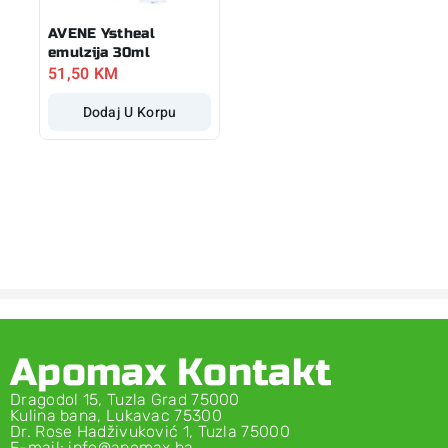
AVENE Ystheal
emulzija 30ml
51,50
KM
Dodaj U Korpu
Apomax Kontakt
Dragodol 15, Tuzla Grad 75000
Kulina bana, Lukavac 75300
Dr. Rose Hadživuković 1, Tuzla 75000
E-mail: info@apomax.ba