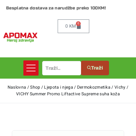
Besplatna dostava za narudžbe preko 100KM!
0
0
KM
Traži
Naslovna
/
Shop
/
Ljepota i njega
/
Dermokozmetika
/
Vichy
/
VICHY Summer Promo Liftactive Supreme suha koža