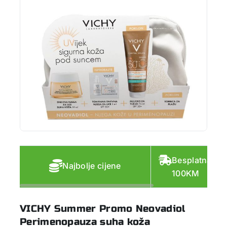
Besplatna do
Najbolje cijene
100KM
VICHY Summer Promo Neovadiol
Perimenopauza suha koža