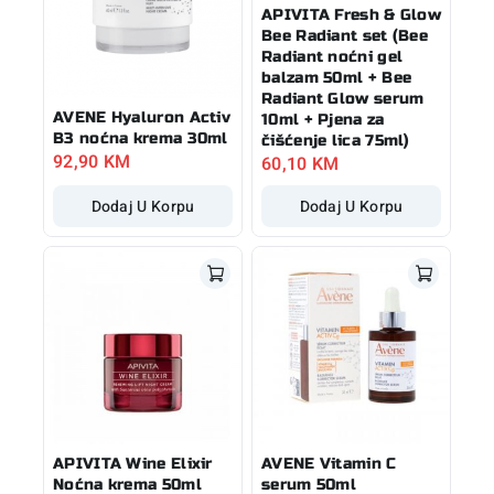
APIVITA Fresh & Glow
Bee Radiant set (Bee
Radiant noćni gel
balzam 50ml + Bee
Radiant Glow serum
AVENE Hyaluron Activ
10ml + Pjena za
B3 noćna krema 30ml
čišćenje lica 75ml)
92,90
KM
60,10
KM
Dodaj U Korpu
Dodaj U Korpu
APIVITA Wine Elixir
AVENE Vitamin C
Noćna krema 50ml
serum 50ml