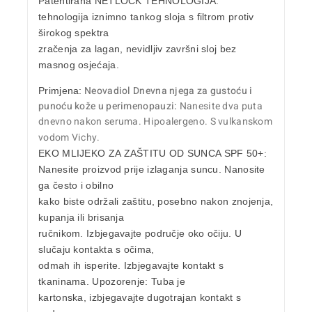
Patentirana
NETLOCK TEHNOLOGIJA:
tehnologija iznimno tankog sloja s filtrom protiv
širokog spektra
zračenja za lagan, nevidljiv završni sloj bez
masnog osjećaja.
Neovadiol Dnevna njega za gustoću i
Primjena:
punoću kože u perimenopauzi:
Nanesite dva puta
dnevno nakon seruma. Hipoalergeno. S vulkanskom
vodom Vichy.
EKO MLIJEKO ZA ZAŠTITU OD SUNCA SPF 50+:
Nanesite proizvod prije izlaganja suncu. Nanosite
ga često i obilno
kako biste održali zaštitu, posebno nakon znojenja,
kupanja ili brisanja
ručnikom. Izbjegavajte područje oko očiju. U
slučaju kontakta s očima,
odmah ih isperite. Izbjegavajte kontakt s
tkaninama. Upozorenje: Tuba je
kartonska, izbjegavajte dugotrajan kontakt s