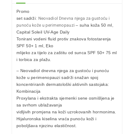
Promo
Neovadiol Dnevna njega za gustoću i
set sadrži:
punoću kože u perimenopauzi
– suha koža 50 ml,
Capital Soleil UV-Age Daily
Tonirani vodeni fluid protiv znakova fotostarenja
SPF 50+ 1 ml, Eko
mlijeko za tijelo za zaštitu od sunca SPF 50+ 75 ml
i torbica za plažu.
– Neovadiol dnevna njega
za gustoću i punoću
kože u perimenopauzi
sadrži snažan spoj
koncentriranih dermatološki aktivnih sastojaka:
Kombinacija
Proxylana i ekstrakta sjemenki sene
osmišljena je
sa svrhom ublažavanja
vidljivih promjena na koži uzrokovanih hormonima.
Hijaluronska kiselina
vraća punoću koži i
poboljšava njezinu elastičnost.