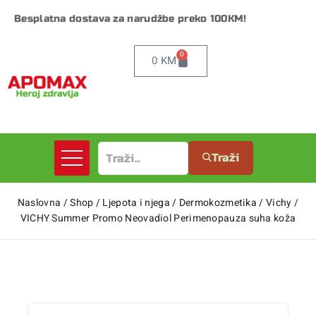
Besplatna dostava za narudžbe preko 100KM!
0
0
KM
Traži
Naslovna
/
Shop
/
Ljepota i njega
/
Dermokozmetika
/
Vichy
/
VICHY Summer Promo Neovadiol Perimenopauza suha koža