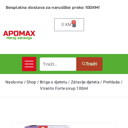
Besplatna dostava za narudžbe preko 100KM!
0
0
KM
Traži
Naslovna
/
Shop
/
Briga o djetetu
/
Zdravlje djeteta
/
Prehlada
/
Viranto Forte sirup 100ml