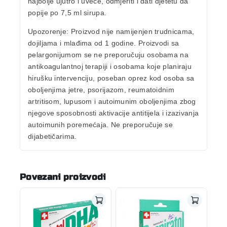
najbolje ujutro i uveče, odmjeriti i dati djetetu da
popije po 7,5 ml sirupa.
Upozorenje:
Proizvod nije namijenjen trudnicama,
dojiljama i mlađima od 1 godine. Proizvodi sa
pelargonijumom se ne preporučuju osobama na
antikoagulantnoj terapiji i osobama koje planiraju
hirušku intervenciju, poseban oprez kod osoba sa
oboljenjima jetre, psorijazom, reumatoidnim
artritisom, lupusom i autoimunim oboljenjima zbog
njegove sposobnosti aktivacije antitijela i izazivanja
autoimunih poremećaja. Ne preporučuje se
dijabetičarima.
Povezani proizvodi