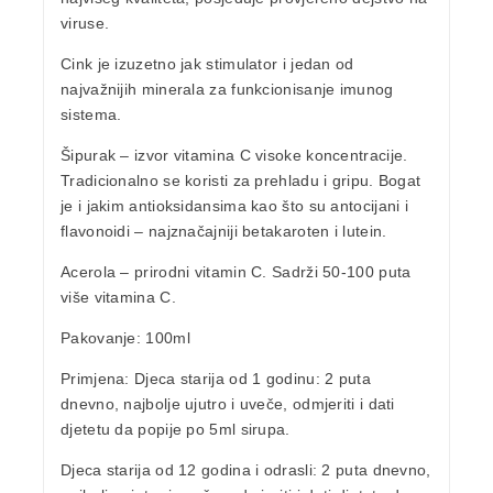
viruse.
Cink
je izuzetno jak stimulator i jedan od
najvažnijih minerala za funkcionisanje imunog
sistema.
Šipurak
– izvor vitamina C visoke koncentracije.
Tradicionalno se koristi za prehladu i gripu. Bogat
je i jakim antioksidansima kao što su antocijani i
flavonoidi – najznačajniji betakaroten i lutein.
Acerola
– prirodni vitamin C. Sadrži 50-100 puta
više vitamina C.
Pakovanje:
100ml
Primjena:
Djeca starija od 1 godinu: 2 puta
dnevno, najbolje ujutro i uveče, odmjeriti i dati
djetetu da popije po 5ml sirupa.
Djeca starija od 12 godina i odrasli: 2 puta dnevno,