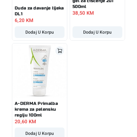
gel za čišćenje 2u1
500ml
Duda za davanje lijeka
38,50
KM
DL1
6,20
KM
Dodaj U Korpu
Dodaj U Korpu
A-DERMA Primalba
krema za pelensku
regiju 100ml
20,60
KM
Dodaj U Korpu