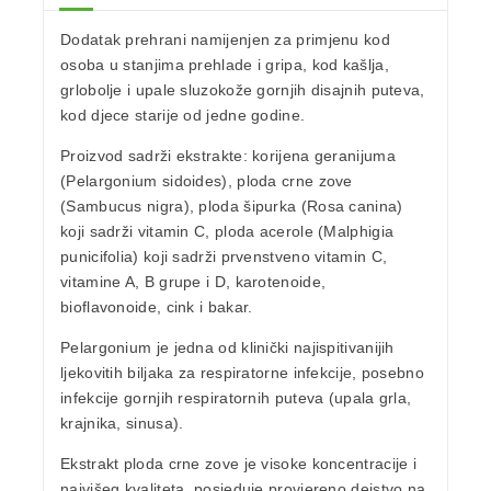
Dodatak prehrani namijenjen za primjenu kod
osoba u stanjima
prehlade i gripa
, kod
kašlja,
grlobolje i upale sluzokože gornjih disajnih puteva
,
kod djece starije od jedne godine.
Proizvod sadrži ekstrakte:
korijena geranijuma
(Pelargonium sidoides), ploda crne zove
(Sambucus nigra), ploda šipurka (Rosa canina)
koji sadrži vitamin C, ploda acerole (Malphigia
punicifolia) koji sadrži prvenstveno vitamin C,
vitamine A, B grupe i D, karotenoide,
bioflavonoide, cink i bakar.
Pelargonium
je jedna od klinički najispitivanijih
ljekovitih biljaka za respiratorne infekcije, posebno
infekcije gornjih respiratornih puteva (upala grla,
krajnika, sinusa).
Ekstrakt ploda crne zove
je visoke koncentracije i
najvišeg kvaliteta, posjeduje provjereno dejstvo na