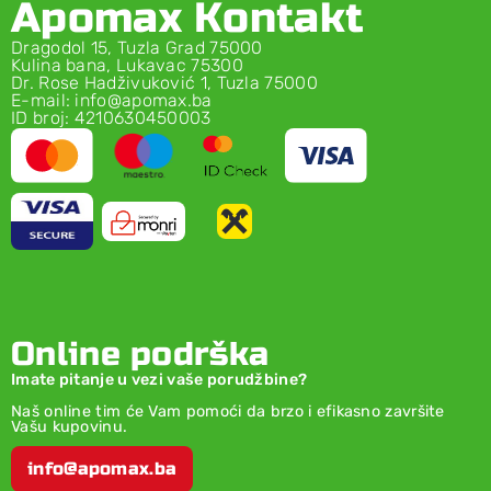
Apomax Kontakt
Dragodol 15, Tuzla Grad 75000
Kulina bana, Lukavac 75300
Dr. Rose Hadživuković 1, Tuzla 75000
E-mail: info@apomax.ba
ID broj: 4210630450003
Online podrška
Imate pitanje u vezi vaše porudžbine?
Naš online tim će Vam pomoći da brzo i efikasno završite
Vašu kupovinu.
info@apomax.ba