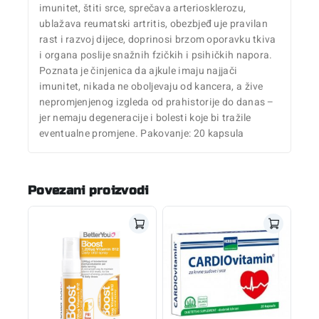
imunitet, štiti srce, sprečava arteriosklerozu,
ublažava reumatski artritis, obezbjeđ uje pravilan
rast i razvoj dijece, doprinosi brzom oporavku tkiva
i organa poslije snažnih fzičkih i psihičkih napora.
Poznata je činjenica da ajkule imaju najjači
imunitet, nikada ne oboljevaju od kancera, a žive
nepromjenjenog izgleda od prahistorije do danas –
jer nemaju degeneracije i bolesti koje bi tražile
eventualne promjene. Pakovanje: 20 kapsula
Povezani proizvodi