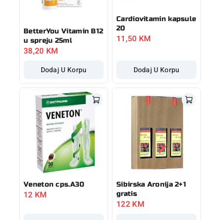
Cardiovitamin kapsule
20
BetterYou Vitamin B12
11,50
KM
u spreju 25ml
38,20
KM
Dodaj U Korpu
Dodaj U Korpu
Veneton cps.A30
Sibirska Aronija 2+1
12
KM
gratis
122
KM