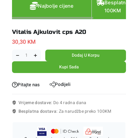
Besplatna do
Najbolje cijene
100KM
Vitalis Ajkulovit cps A20
30,30
KM
Dodaj U Korpu
Kupi Sada
Podijeli
Pitajte nas
Vrijeme dostave:
Do 4 radna dana
Besplatna dostava:
Za narudžbe preko 100KM