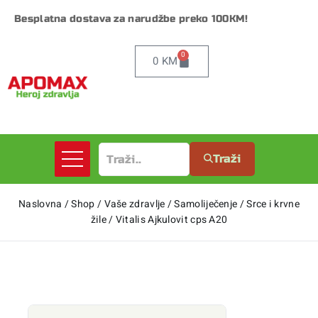
Besplatna dostava za narudžbe preko 100KM!
0
0
KM
Traži
Naslovna
/
Shop
/
Vaše zdravlje
/
Samoliječenje
/
Srce i krvne
žile
/
Vitalis Ajkulovit cps A20