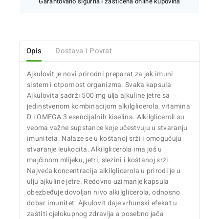
Garantovano sigurna i zaštićena online kupovina
Opis
Dostava i Povrat
Ajkulovit je novi prirodni preparat za jak imuni
sistem i otpornost organizma. Svaka kapsula
Ajkulovita sadrži 500 mg ulja ajkuline jetre sa
jedinstvenom kombinacijom alkilglicerola, vitamina
D i OMEGA 3 esencijalnih kiselina. Alkilgliceroli su
veoma važne supstance koje učestvuju u stvaranju
imuniteta. Nalaze se u koštanoj srži i omogućuju
stvaranje leukocita. Alkilglicerola ima još u
majčinom mlijeku, jetri, slezini i koštanoj srži.
Najveća koncentracija alkilglicerola u prirodi je u
ulju ajkuline jetre. Redovno uzimanje kapsula
obezbeđuje dovoljan nivo alkilglicerola, odnosno
dobar imunitet. Ajkulovit daje vrhunski efekat u
zaštiti cjelokupnog zdravlja a posebno jača