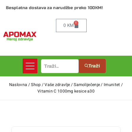
Besplatna dostava za narudžbe preko 100KM!
0
0
KM
Traži
Naslovna
/
Shop
/
Vaše zdravlje
/
Samoliječenje
/
Imunitet
/
Vitamin C 1000mg kesice a30