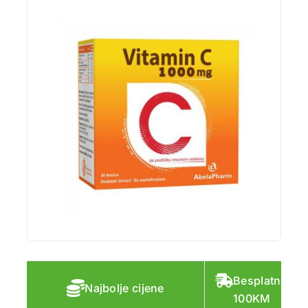
Besplatna do
Najbolje cijene
100KM