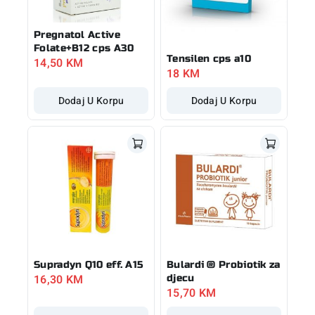
Pregnatol Active
Folate+B12 cps A30
Tensilen cps a10
14,50
KM
18
KM
Dodaj U Korpu
Dodaj U Korpu
Supradyn Q10 eff. A15
Bulardi ® Probiotik za
16,30
KM
djecu
15,70
KM