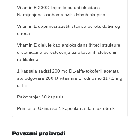
Vitamin E 200
® kapsule su
antioksidans
.
Namijenjene osobama svih dobnih skupina.
Vitamin E doprinosi
zaštiti stanica od oksidativnog
stresa.
Vitamin E djeluje kao antioksidans štiteći strukture
u stanicama od oštećenja uzrokovanih slobodnim
radikalima.
1 kapsula sadrži
200 mg DL-alfa-tokoferil acetat
a
što odgovara
200 IJ vitamina E,
odnosno 117,1 mg
α-TE.
Pakovanje
: 30 kapsula
Primjena
:
Uzima se 1 kapsula na dan, uz obrok.
Povezani proizvodi