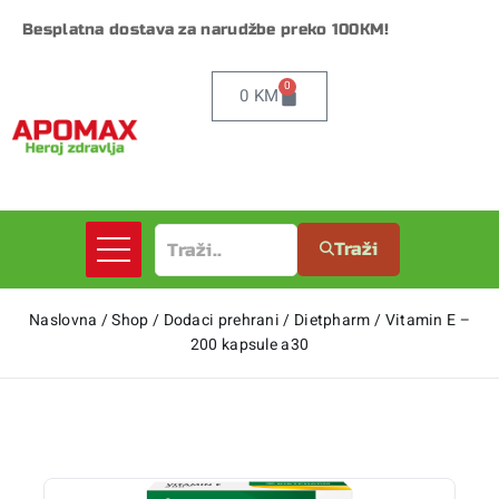
Besplatna dostava za narudžbe preko 100KM!
0
0
KM
Traži
Naslovna
/
Shop
/
Dodaci prehrani
/
Dietpharm
/
Vitamin E –
200 kapsule a30