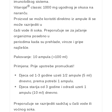
imunološkog sistema
.
®
Vitarojal
classic 1000 mg ugodnog je
okusa na
naranču
.
Proizvod se može koristiti direktno iz ampule ili se
može razrijediti u
čaši vode ili soka. Preporučuje se za jačanje
organizma posebno u
periodima kada su prehlade, viroze i gripe
najčešće.
Pakovanje:
10 ampula (=100 ml)
Primjena:
Prije upotrebe promućkati!
Djeca od 1-3 godine uzeti 1/2 ampule (5 ml)
dnevno, prema potrebi 1 ampulu.
Djeca starija od 3 godine i odrasli uzeti 1
ampulu (10 ml) dnevno.
Preporučuje se razrijediti sadržaj u čaši vode ili
voćnog soka.