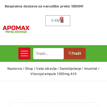
Besplatna dostava za narudžbe preko 100KM!
0
0
KM
Traži
Naslovna
/
Shop
/
Vaše zdravlje
/
Samoliječenje
/
Imunitet
/
Vitarojal ampule 1000mg A10