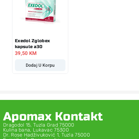
Exedol Zglobex
kapsule a30
39,50
KM
Dodaj U Korpu
Apomax Kontakt
Dragodol 15, Tuzla Grad 75000
Kulina bana, Lukavac 75300
Dr. Rose Hadživuković 1, Tuzla 75000