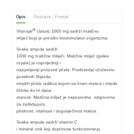
Opis
Dostava i Povrat
®
Vitarojal
classic
1000 mg
sadrži
matičnu
mliječ
koja je prirodni biostimulator organizma.
Svaka ampula sadrži
1000 mg matične mliječi
. Matična mliječ (gelee
royale) je najvrijedniji i
najcjenjeniji proizvod pčela. Predstavlja izlučevinu
posebnih žlijezda
mladih pčela radilica kojom se hrani matica i mlade
ličinke do tri dana
starosti. Matična mliječ je neposredno odgovorna
za zadivljujuću
plodnost, vitalnost i dugovječnost matice.
Svaka ampula sadrži
vitamin C
i mineral
cink
koji doprinose funkcioniranju