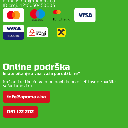
E-mail: info@apomax.ba
ID broj: 4210630450003
Online podrška
Imate pitanje u vezi vaše porudžbine?
Naš online tim će Vam pomoći da brzo i efikasno završite
Vašu kupovinu.
info@apomax.ba
061 172 202