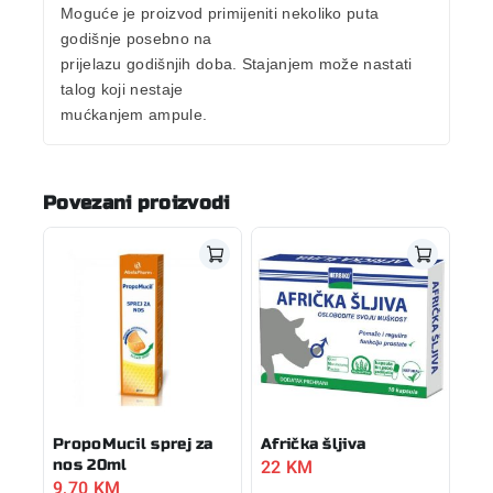
Moguće je proizvod primijeniti nekoliko puta
godišnje posebno na
prijelazu godišnjih doba. Stajanjem može nastati
talog koji nestaje
mućkanjem ampule.
Povezani proizvodi
PropoMucil sprej za
Afrička šljiva
22
KM
nos 20ml
9,70
KM