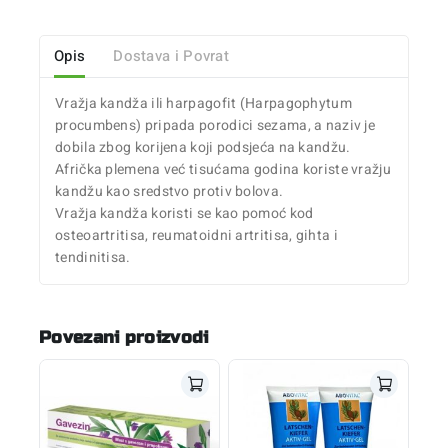
Opis
Dostava i Povrat
Vražja kandža ili harpagofit (Harpagophytum
procumbens) pripada porodici sezama, a naziv je
dobila zbog korijena koji podsjeća na kandžu.
Afrička plemena već tisućama godina koriste vražju
kandžu kao sredstvo protiv bolova.
Vražja kandža koristi se kao pomoć kod
osteoartritisa, reumatoidni artritisa, gihta i
tendinitisa.
Povezani proizvodi