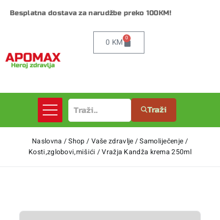
Besplatna dostava za narudžbe preko 100KM!
0
0
KM
Traži
Naslovna
/
Shop
/
Vaše zdravlje
/
Samoliječenje
/
Kosti,zglobovi,mišići
/
Vražja Kandža krema 250ml