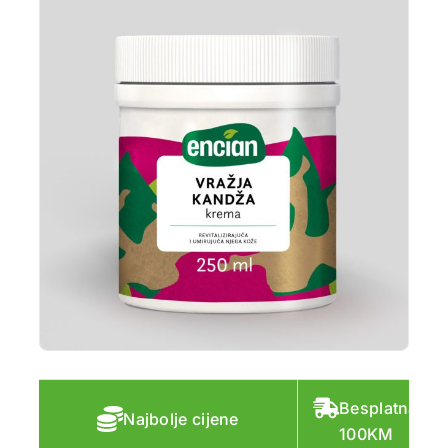
Besplatna do
Najbolje cijene
100KM