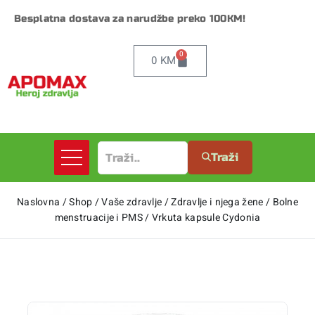
Besplatna dostava za narudžbe preko 100KM!
0
0
KM
Traži
Naslovna
/
Shop
/
Vaše zdravlje
/
Zdravlje i njega žene
/
Bolne
menstruacije i PMS
/
Vrkuta kapsule Cydonia