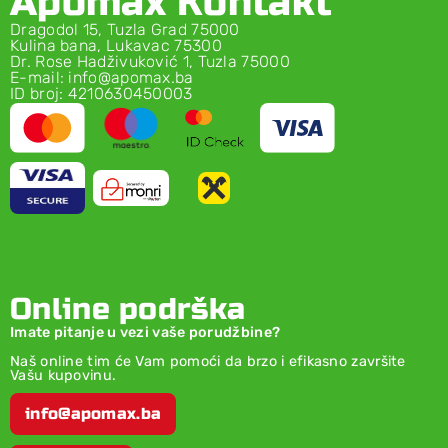
Apomax Kontakt
Dragodol 15, Tuzla Grad 75000
Kulina bana, Lukavac 75300
Dr. Rose Hadživuković 1, Tuzla 75000
E-mail: info@apomax.ba
ID broj: 4210630450003
Online podrška
Imate pitanje u vezi vaše porudžbine?
Naš online tim će Vam pomoći da brzo i efikasno završite
Vašu kupovinu.
info@apomax.ba