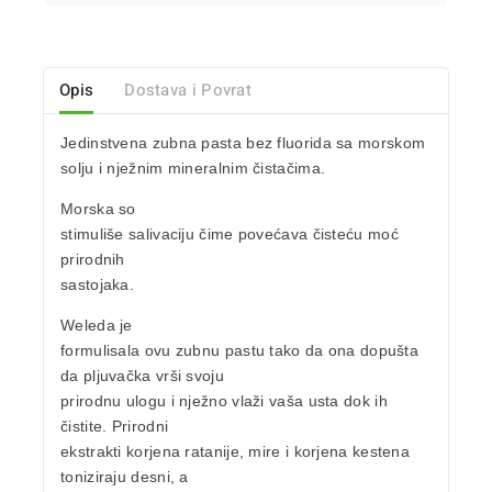
Opis
Dostava i Povrat
Jedinstvena
zubna pasta bez fluorida
sa
morskom
solju
i nježnim mineralnim čistačima.
Morska so
stimuliše salivaciju čime povećava čisteću moć
prirodnih
sastojaka.
Weleda je
formulisala ovu zubnu pastu tako da ona dopušta
da pljuvačka vrši svoju
prirodnu ulogu i nježno vlaži vaša usta dok ih
čistite. Prirodni
ekstrakti korjena
ratanije
,
mire
i korjena kestena
toniziraju desni, a