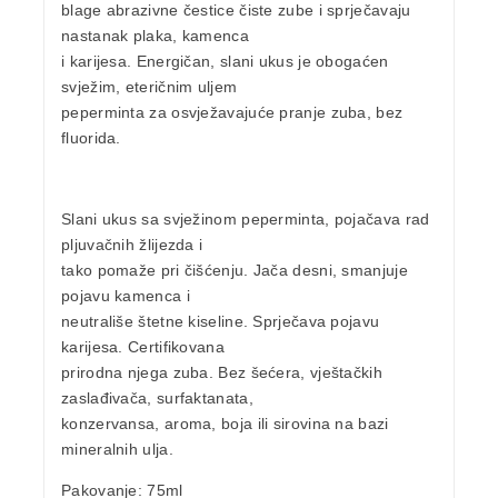
blage abrazivne čestice čiste zube i sprječavaju
nastanak plaka, kamenca
i karijesa. Energičan, slani ukus je obogaćen
svježim, eteričnim uljem
peperminta za osvježavajuće pranje zuba, bez
fluorida.
Slani ukus
sa svježinom
peperminta
, pojačava rad
pljuvačnih žlijezda i
tako pomaže pri čišćenju. Jača desni, smanjuje
pojavu kamenca i
neutrališe štetne kiseline. Sprječava pojavu
karijesa. Certifikovana
prirodna njega zuba. Bez šećera, vještačkih
zaslađivača, surfaktanata,
konzervansa, aroma, boja ili sirovina na bazi
mineralnih ulja.
Pakovanje
: 75ml