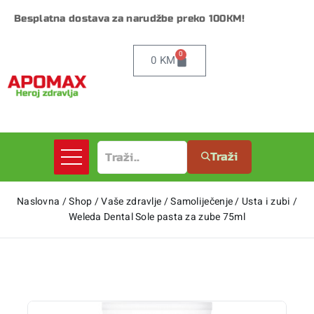
Besplatna dostava za narudžbe preko 100KM!
0
0
KM
Traži
Naslovna
/
Shop
/
Vaše zdravlje
/
Samoliječenje
/
Usta i zubi
/
Weleda Dental Sole pasta za zube 75ml