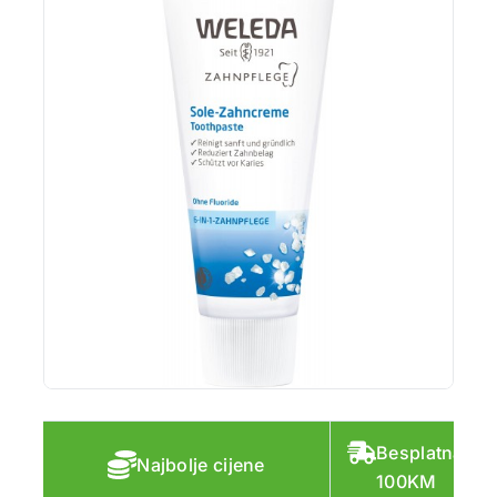
Besplatna do
Najbolje cijene
100KM