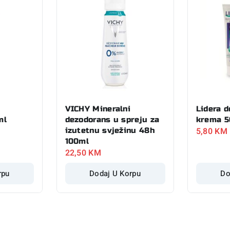
VICHY Mineralni
Lidera 
ml
dezodorans u spreju za
krema 5
5,80
KM
izutetnu svježinu 48h
100ml
22,50
KM
rpu
Dodaj U Korpu
Do