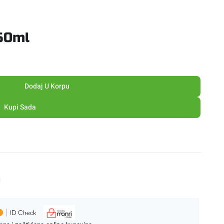
50ml
Dodaj U Korpu
Kupi Sada
M