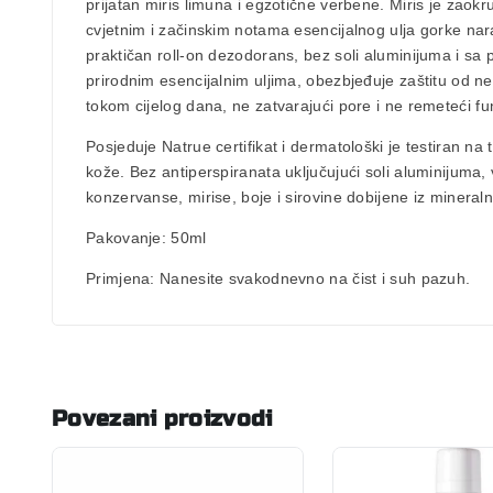
prijatan miris limuna i egzotične verbene. Miris je zaok
cvjetnim i začinskim notama esencijalnog ulja gorke n
praktičan roll-on dezodorans,
bez soli aluminijuma
i sa 
prirodnim esencijalnim uljima, obezbjeđuje zaštitu od nep
tokom cijelog dana,
ne zatvarajući pore
i ne remeteći fu
Posjeduje Natrue certifikat i dermatološki je testiran na 
kože. Bez antiperspiranata uključujući soli aluminijuma,
konzervanse, mirise, boje i sirovine dobijene iz mineralni
Pakovanje
: 50ml
Primjena
:
Nanesite svakodnevno na čist i suh pazuh.
Povezani proizvodi