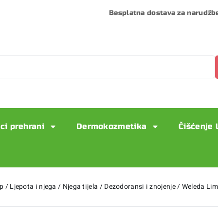
Besplatna dostava za narudžb
ci prehrani
Dermokozmetika
Čišćenje 
p
/
Ljepota i njega
/
Njega tijela
/
Dezodoransi i znojenje
/
Weleda Lim