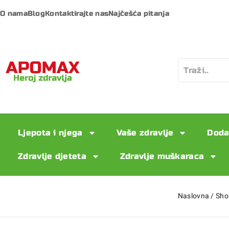
O nama
Blog
Kontaktirajte nas
Najčešća pitanja
Ljepota i njega
Vaše zdravlje
Doda
Zdravlje djeteta
Zdravlje muškaraca
Naslovna
/
Sho