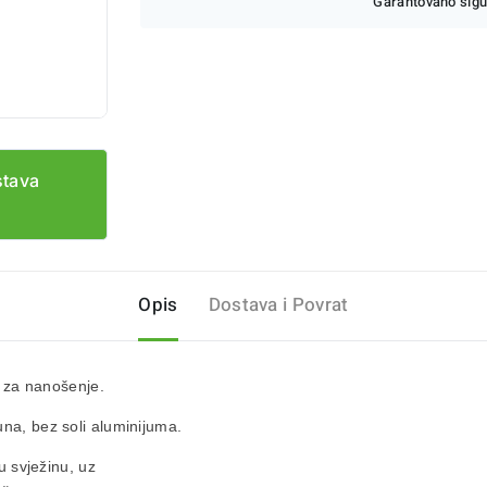
Garantovano sigu
stava
Opis
Dostava i Povrat
 za nanošenje.
una, bez soli aluminijuma.
 svježinu, uz