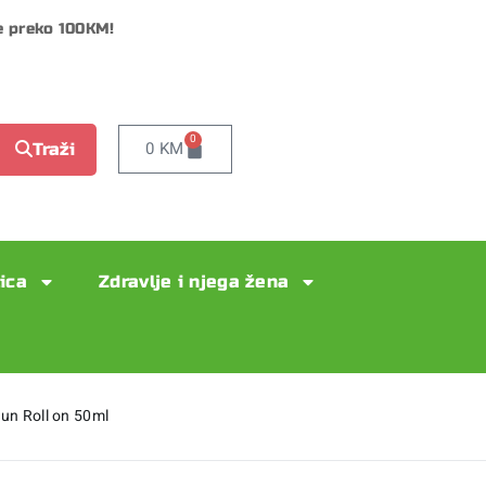
e preko 100KM!
0
0
KM
Traži
lica
Zdravlje i njega žena
un Roll on 50ml