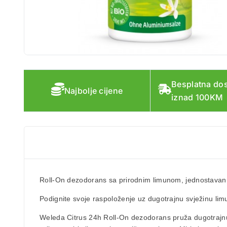
Besplatna do
Najbolje cijene
iznad 100KM
Roll-On dezodorans
sa prirodnim
limunom
, jednostavan
Podignite svoje raspoloženje uz dugotrajnu svježinu lim
Weleda Citrus 24h Roll-On
dezodorans pruža dugotrajnu