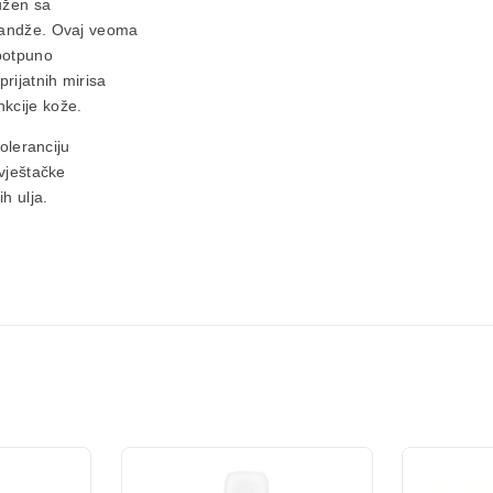
ružen sa
arandže. Ovaj veoma
potpuno
rijatnih mirisa
nkcije kože.
toleranciju
 vještačke
h ulja.