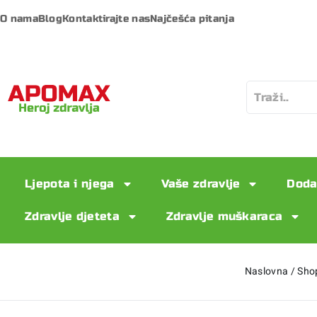
O nama
Blog
Kontaktirajte nas
Najčešća pitanja
Ljepota i njega
Vaše zdravlje
Doda
Zdravlje djeteta
Zdravlje muškaraca
Naslovna
/
Sho