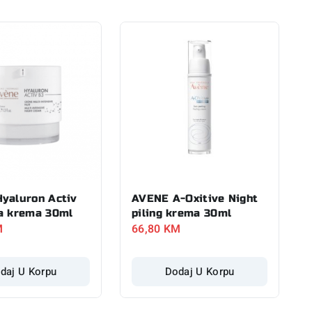
yaluron Activ
AVENE A-Oxitive Night
a krema 30ml
piling krema 30ml
M
66,80
KM
daj U Korpu
Dodaj U Korpu