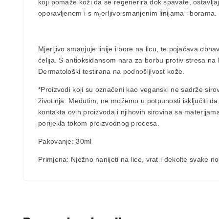
koji pomaže koži da se regenerira dok spavate, ostavljaj
oporavljenom i s mjerljivo smanjenim linijama i borama. 
Mjerljivo
smanjuje linije i bore na licu
, te pojačava obnav
ćelija. S
antioksidansom
nara
za borbu protiv stresa na 
Dermatološki testirana na podnošljivost kože.
*Proizvodi koji su označeni kao veganski ne sadrže sir
životinja. Međutim, ne možemo u potpunosti isključiti da
kontakta ovih proizvoda i njihovih sirovina sa materijama
porijekla tokom proizvodnog procesa.
Pakovanje
: 30ml
Primjena
:
Nježno nanijeti na lice, vrat i dekolte svake n