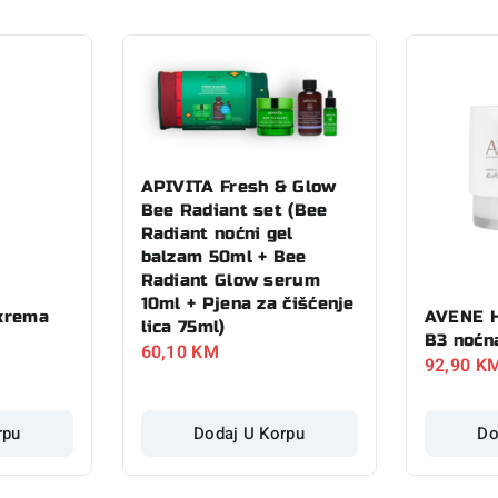
APIVITA Fresh & Glow
Bee Radiant set (Bee
Radiant noćni gel
balzam 50ml + Bee
Radiant Glow serum
10ml + Pjena za čišćenje
krema
AVENE H
lica 75ml)
B3 noćn
60,10
KM
92,90
K
rpu
Dodaj U Korpu
Do