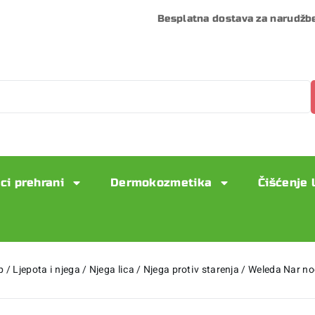
Besplatna dostava za narudžb
ci prehrani
Dermokozmetika
Čišćenje 
p
/
Ljepota i njega
/
Njega lica
/
Njega protiv starenja
/
Weleda Nar no