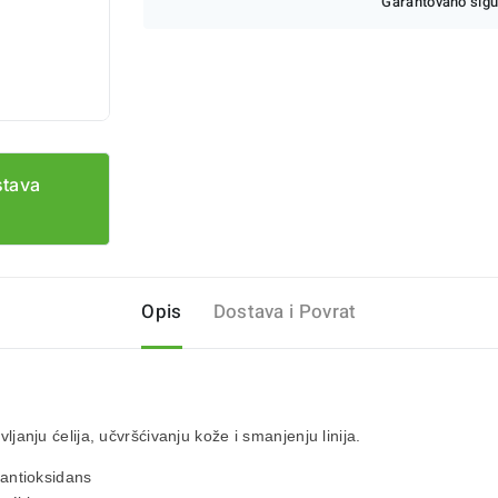
Garantovano sigu
stava
Opis
Dostava i Povrat
anju ćelija, učvršćivanju kože i smanjenju linija.
antioksidans