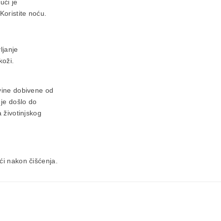
ući je
Koristite noću.
ljanje
koži.
ovine dobivene od
 je došlo do
 životinjskog
oći nakon čišćenja.