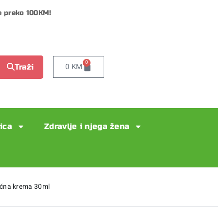
e preko 100KM!
0
0
KM
Traži
lica
Zdravlje i njega žena
ćna krema 30ml