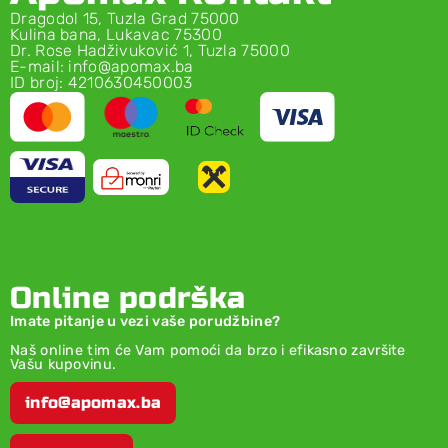
Dragodol 15, Tuzla Grad 75000
Kulina bana, Lukavac 75300
Dr. Rose Hadživuković 1, Tuzla 75000
E-mail: info@apomax.ba
ID broj: 4210630450003
Online podrška
Imate pitanje u vezi vaše porudžbine?
Naš online tim će Vam pomoći da brzo i efikasno završite
Vašu kupovinu.
info@apomax.ba