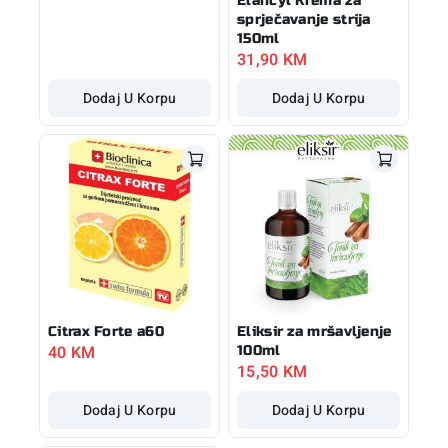
Elancyl Krema za
sprječavanje strija
150ml
31,90
KM
Dodaj U Korpu
Dodaj U Korpu
Citrax Forte a60
Eliksir za mršavljenje
40
KM
100ml
15,50
KM
Dodaj U Korpu
Dodaj U Korpu