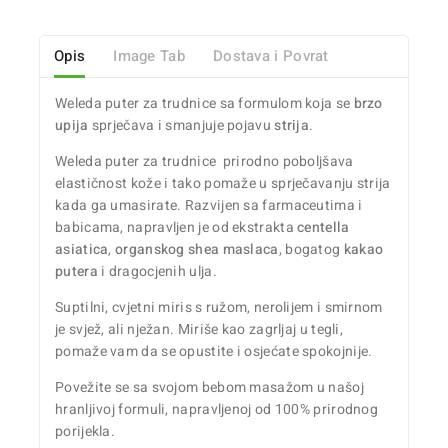
Opis
Image Tab
Dostava i Povrat
Weleda puter za trudnice sa formulom koja se
brzo
upija
sprječava i smanjuje pojavu
strija
.
Weleda puter za trudnice prirodno poboljšava
elastičnost kože i tako pomaže u sprječavanju strija
kada ga umasirate. Razvijen sa farmaceutima i
babicama, napravljen je od ekstrakta
centella
asiatica
,
organskog shea maslaca
, bogatog
kakao
putera
i dragocjenih ulja.
Suptilni, cvjetni miris s ružom, nerolijem i smirnom
je svjež, ali nježan. Miriše kao zagrljaj u tegli,
pomaže vam da se opustite i osjećate spokojnije.
Povežite se sa svojom bebom masažom u našoj
hranljivoj formuli, napravljenoj od 100% prirodnog
porijekla.