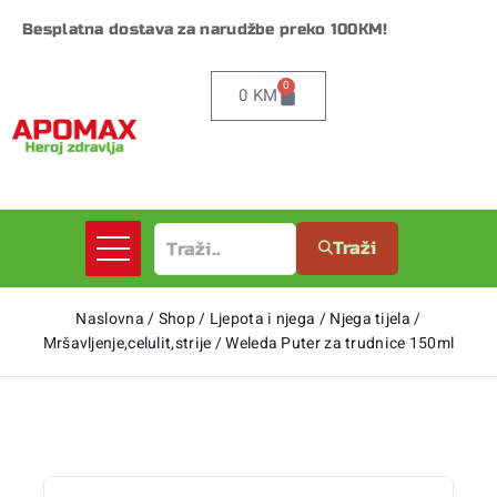
Besplatna dostava za narudžbe preko 100KM!
0
0
KM
Traži
Naslovna
/
Shop
/
Ljepota i njega
/
Njega tijela
/
Mršavljenje,celulit,strije
/
Weleda Puter za trudnice 150ml