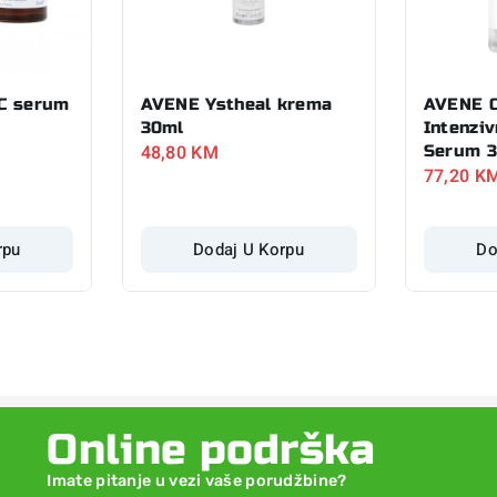
C serum
AVENE Ystheal krema
AVENE C
30ml
Intenziv
48,80
KM
Serum 
77,20
K
rpu
Dodaj U Korpu
Do
Online podrška
Imate pitanje u vezi vaše porudžbine?