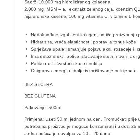
Sadrži 10.000 mg hidroliziranog kolagena,
2.000 mg MSM – a, ekstrakt zelenog čaja, koenzim Q
hijaluronske kiseline, 100 mg vitamina C, vitamine B kom
Nadoknađuje izgubljeni kolagen, potiče proizvodnju
Hidratizira, vraća elastičnost i popravlja tonus kože
Sprječava upale i smanjuje pojavu akni, rozaceje i c
Ima detox efekt i potiče izlučivanje štetnih tvari iz o
Potiče rast i čvrstoću kose i noktiju
Osigurava energiju i bolje iskorištavanje nutrijenata
BEZ ŠEĆERA
BEZ GLUTENA
Pakovanje:
500ml
Primjena:
Uzeti 50 ml jednom na dan. Promućkati prije 
potrebama proizvod je moguće konzumirati i u dozi 25 
Jedna bočica je dovoljna za 10 – 20 dana.