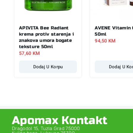
APIVITA Bee Radiant
AVENE Vitamin 
krema protiv starenja i
50ml
94,50
KM
znakova umora bogate
teksture 50ml
57,60
KM
Dodaj U Korpu
Dodaj U Ko
Apomax Kontakt
Dragodol 15, Tuzla Grad 75000