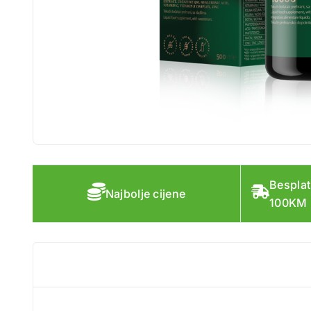
Besplat
Najbolje cijene
100KM