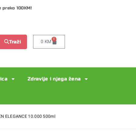
e preko 100KM!
0
0
KM
Traži
lica
Zdravlje i njega žena
EN ELEGANCE 10.000 500ml