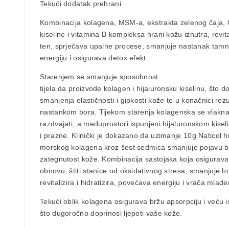
Tekući dodatak prehrani
Kombinacija kolagena, MSM-a, ekstrakta zelenog čaja, 
kiseline i vitamina B kompleksa hrani kožu iznutra, revit
ten, sprječava upalne procese, smanjuje nastanak tamni
energiju i osigurava detox efekt.
Starenjem se smanjuje sposobnost
tijela da proizvode kolagen i hijaluronsku kiselinu, što d
smanjenja elastičnosti i gipkosti kože te u konačnici rezu
nastankom bora. Tijekom starenja kolagenska se vlakna
razdvajati, a međuprostori ispunjeni hijaluronskom kise
i prazne. Klinički je dokazano da uzimanje 10g Naticol h
morskog kolagena kroz šest sedmica smanjuje pojavu bo
zategnutost kože. Kombinacija sastojaka koja osigurava
obnovu, štiti stanice od oksidativnog stresa, smanjuje b
revitalizira i hidratizira, povećava energiju i vrača mlade
Tekući oblik kolagena osigurava bržu apsorpciju i veću is
što dugoročno doprinosi ljepoti vaše kože.