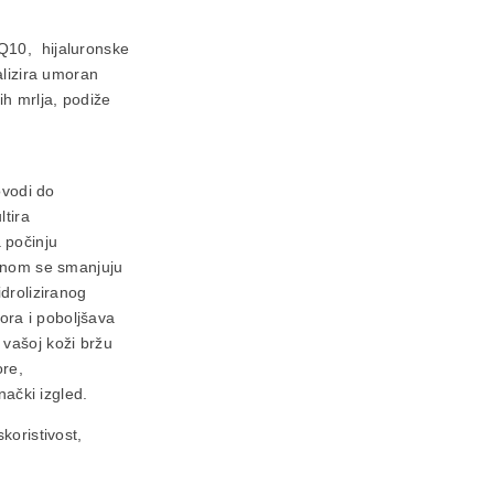
Q10, hijaluronske
alizira umoran
h mrlja, podiže
ovodi do
ltira
 počinju
linom se smanjuju
idroliziranog
ra i poboljšava
 vašoj koži bržu
ore,
nački izgled.
koristivost,