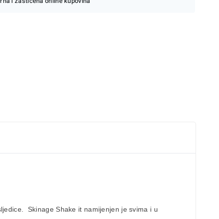
rna i zaštićena online kupovina
ljedice. Skinage Shake it namijenjen je svima i u