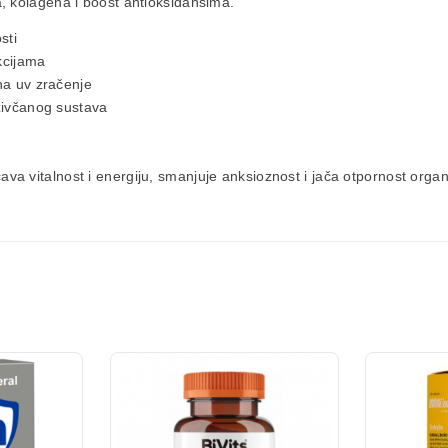
, kolagena i boost antioksidansima.
sti
kcijama
na uv zračenje
živčanog sustava
ćava vitalnost i energiju, smanjuje anksioznost i jača otpornost orga