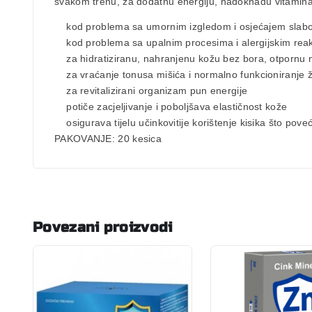
svakom trenu, za dodatnu energiju, nadoknadu vitamina
kod problema sa umornim izgledom i osjećajem slabo
kod problema sa upalnim procesima i alergijskim rea
za hidratiziranu, nahranjenu kožu bez bora, otpornu 
za vraćanje tonusa mišića i normalno funkcioniranje 
za revitalizirani organizam pun energije
potiče zacjeljivanje i poboljšava elastičnost kože
osigurava tijelu učinkovitije korištenje kisika što pove
PAKOVANJE
: 20 kesica
Povezani proizvodi