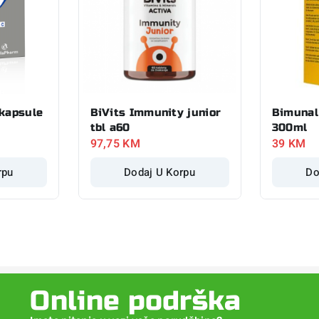
 kapsule
BiVits Immunity junior
Bimunal
tbl a60
300ml
97,75
KM
39
KM
rpu
Dodaj U Korpu
Do
Online podrška