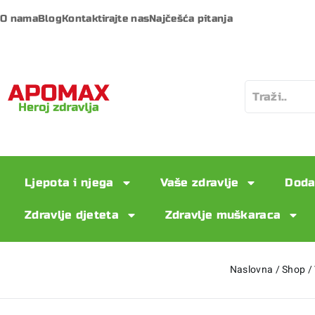
O nama
Blog
Kontaktirajte nas
Najčešća pitanja
Ljepota i njega
Vaše zdravlje
Doda
Zdravlje djeteta
Zdravlje muškaraca
Naslovna
/
Shop
/