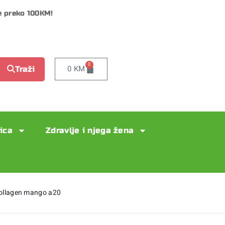
e preko 100KM!
0
0
KM
Traži
lica
Zdravlje i njega žena
collagen mango a20