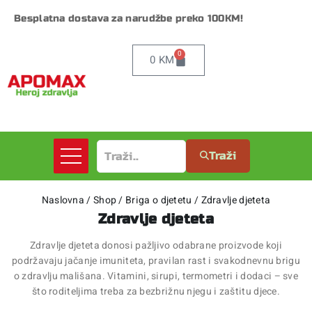
Besplatna dostava za narudžbe preko 100KM!
0
0
KM
Traži
Naslovna
/
Shop
/
Briga o djetetu
/
Zdravlje djeteta
Zdravlje djeteta
Zdravlje djeteta donosi pažljivo odabrane proizvode koji
podržavaju jačanje imuniteta, pravilan rast i svakodnevnu brigu
o zdravlju mališana. Vitamini, sirupi, termometri i dodaci – sve
što roditeljima treba za bezbrižnu njegu i zaštitu djece.