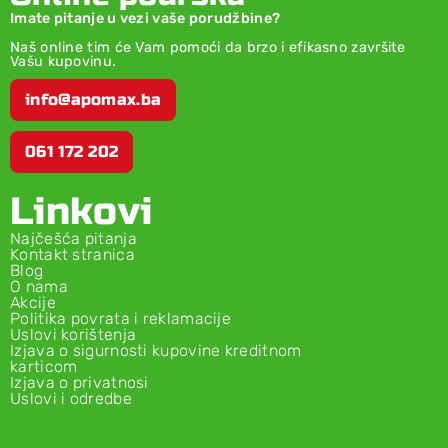
Imate pitanje u vezi vaše porudžbine?
Naš online tim će Vam pomoći da brzo i efikasno završite
Vašu kupovinu.
info@apomax.ba
061 172 202
Linkovi
Najčešća pitanja
Kontakt stranica
Blog
O nama
Akcije
Politika povrata i reklamacije
Uslovi korištenja
Izjava o sigurnosti kupovine kreditnom
karticom
Izjava o privatnosi
Uslovi i odredbe