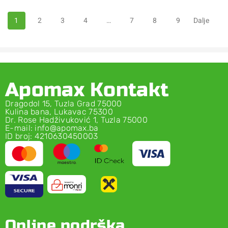
1
2
3
4
…
7
8
9
Dalje
Apomax Kontakt
Dragodol 15, Tuzla Grad 75000
Kulina bana, Lukavac 75300
Dr. Rose Hadživuković 1, Tuzla 75000
E-mail: info@apomax.ba
ID broj: 4210630450003
Online podrška