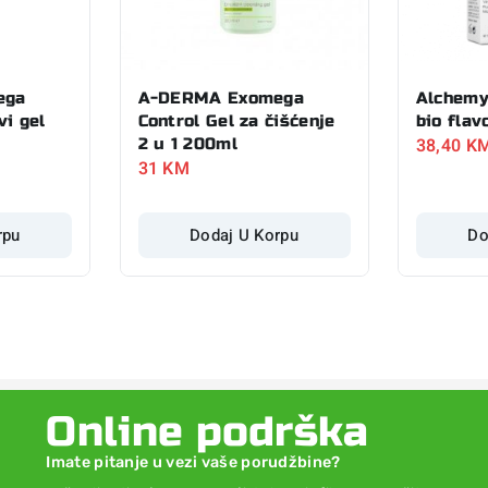
ega
A-DERMA Exomega
Alchemy
vi gel
Control Gel za čišćenje
bio flav
38,40
K
2 u 1 200ml
31
KM
rpu
Dodaj U Korpu
Do
Online podrška
Imate pitanje u vezi vaše porudžbine?