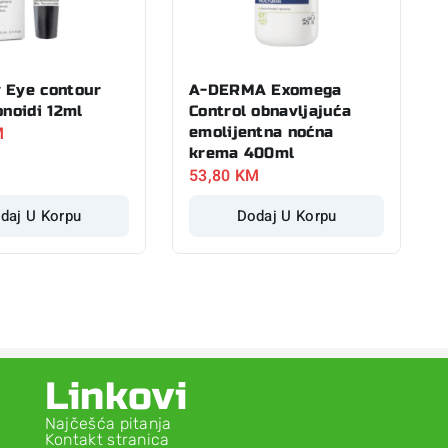
 Eye contour
A-DERMA Exomega
onoidi 12ml
Control obnavljajuća
M
emolijentna noćna
krema 400ml
53,80
KM
daj U Korpu
Dodaj U Korpu
Linkovi
Najčešća pitanja
Kontakt stranica