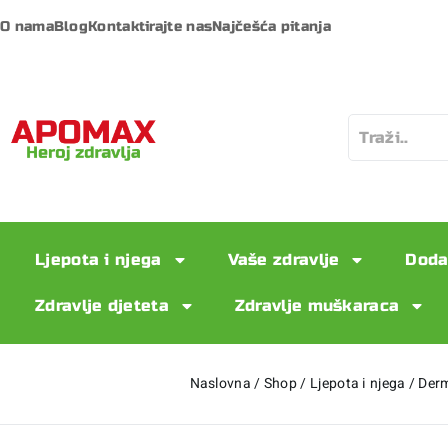
O nama
Blog
Kontaktirajte nas
Najčešća pitanja
Ljepota i njega
Vaše zdravlje
Doda
Zdravlje djeteta
Zdravlje muškaraca
Naslovna
/
Shop
/
Ljepota i njega
/
Der