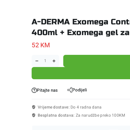
A-DERMA Exomega Contr
400ml + Exomega gel za
52
KM
Podijeli
Pitajte nas
Vrijeme dostave:
Do 4 radna dana
Besplatna dostava:
Za narudžbe preko 100KM