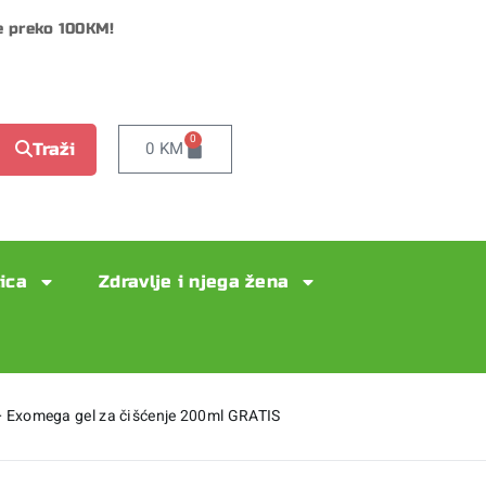
e preko 100KM!
0
0
KM
Traži
lica
Zdravlje i njega žena
 Exomega gel za čišćenje 200ml GRATIS