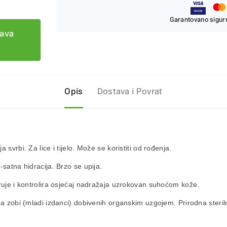
Garantovano sigurn
tava
Opis
Dostava i Povrat
svrbi. Za lice i tijelo. Može se koristiti od rođenja.
-satna hidracija. Brzo se upija.
iruje i kontrolira osjećaj nadražaja uzrokovan suhoćom kože.
lba zobi (mladi izdanci) dobivenih organskim uzgojem. Prirodna steri