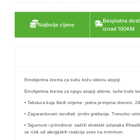
Besplatna dos
Najbolje cijene
iznad 100KM
Emolijentna krema
za suhu kožu sklonu atopiji.
Emolijentna krema za njegu atopiji sklone, suhe kože koja 
• Tekstura koja štedi vrijeme: jedna primjena dnevno. 24
• Zagarantovani rezultati: protiv grebanja. Trenutno um
• Sigurnost i prirodnost: sadrži ekstrakt izdanaka Rhea
se rizik od alergijskih reakcija sveo na minimum.