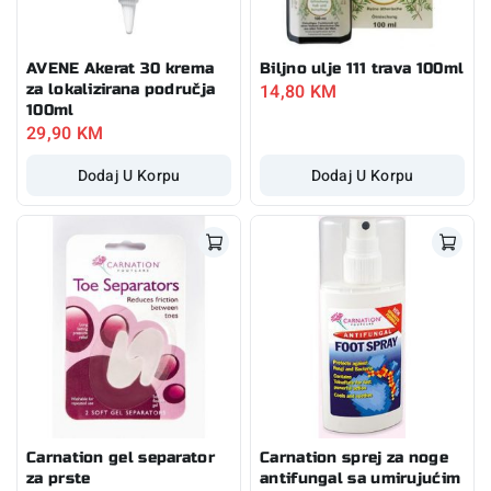
AVENE Akerat 30 krema
Biljno ulje 111 trava 100ml
14,80
KM
za lokalizirana područja
100ml
29,90
KM
Dodaj U Korpu
Dodaj U Korpu
Carnation gel separator
Carnation sprej za noge
za prste
antifungal sa umirujućim