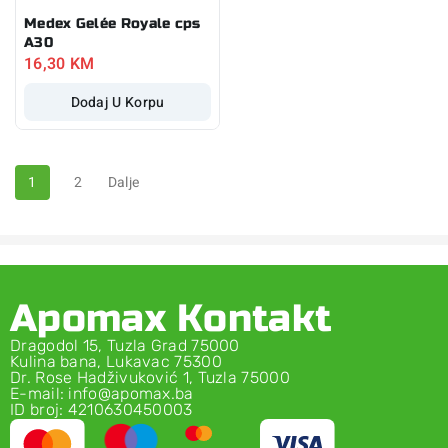
Medex Gelée Royale cps
A30
16,30
KM
Dodaj U Korpu
1
2
Dalje
Apomax Kontakt
Dragodol 15, Tuzla Grad 75000
Kulina bana, Lukavac 75300
Dr. Rose Hadživuković 1, Tuzla 75000
E-mail: info@apomax.ba
ID broj: 4210630450003