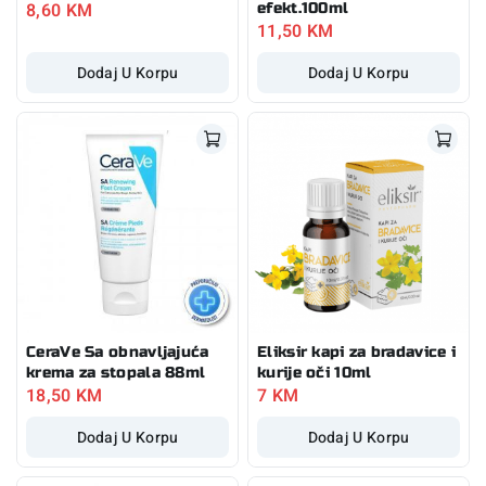
8,60
KM
efekt.100ml
11,50
KM
Dodaj U Korpu
Dodaj U Korpu
CeraVe Sa obnavljajuća
Eliksir kapi za bradavice i
krema za stopala 88ml
kurije oči 10ml
18,50
KM
7
KM
Dodaj U Korpu
Dodaj U Korpu