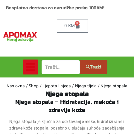
Besplatna dostava za narudžbe preko 100KM!
0
0
KM
Traži
Naslovna
/
Shop
/
Ljepota i njega
/
Njega tijela
/
Njega stopala
Njega stopala
Njega stopala – Hidratacija, mekoća i
zdravlje kože
Njega stopala je ključna za
održavanje meke, hidratizirane i
zdrave kože stopala
, posebno u slučaju suhoće, zadebljanja