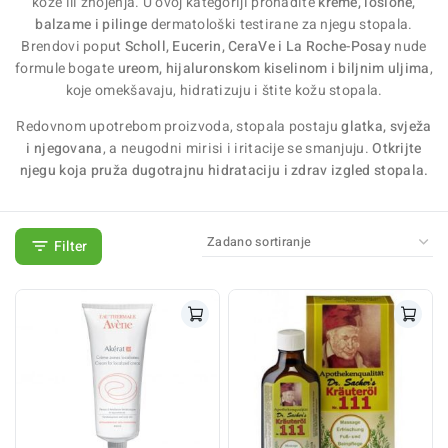
kože ili znojenja. U ovoj kategoriji pronađite
kreme, losione,
balzame i pilinge
dermatološki testirane za njegu stopala.
Brendovi poput
Scholl, Eucerin, CeraVe i La Roche-Posay
nude
formule bogate
ureom, hijaluronskom kiselinom i biljnim uljima
,
koje omekšavaju, hidratizuju i štite kožu stopala.
Redovnom upotrebom proizvoda, stopala postaju
glatka, svježa
i njegovana
, a neugodni mirisi i iritacije se smanjuju.
Otkrijte
njegu koja pruža dugotrajnu hidrataciju i zdrav izgled stopala.
Filter