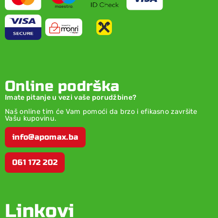
Online podrška
Imate pitanje u vezi vaše porudžbine?
Naš online tim će Vam pomoći da brzo i efikasno završite
Vašu kupovinu.
info@apomax.ba
061 172 202
Linkovi